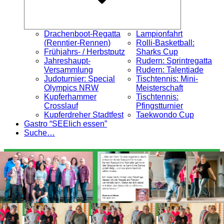
Drachenboot-Regatta
Lampionfahrt
(Renntier-Rennen)
Rolli-Basketball:
Frühjahrs- / Herbstputz
Sharks Cup
Jahreshaupt-
Rudern: Sprintregatta
Versammlung
Rudern: Talentiade
Judoturnier: Special
Tischtennis: Mini-
Olympics NRW
Meisterschaft
Kupferhammer
Tischtennis:
Crosslauf
Pfingstturnier
Kupferdreher Stadtfest
Taekwondo Cup
Gastro “SEElich essen”
Suche…