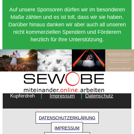
Auf unsere Sponsoren dürfen wir im besonderen
Maße zählen und es ist toll, dass wir sie haben.
Darüber hinaus danken wir aber auch all unseren
nicht kommerziellen Spendern und Förderern
herzlich für ihre Unterstützung.
Copyright 2018 - Turnverein 1877 e.V. Essen-
|
|
Kupferdreh
Impressum
Datenschutz
DATENSCHUTZERKLÄRUNG
IMPRESSUM