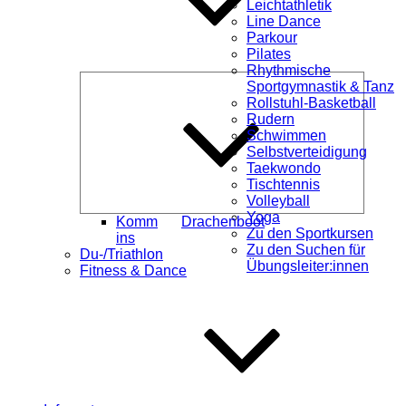
Leichtathletik
Line Dance
Parkour
Pilates
Rhythmische
Unterme
Sportgymnastik & Tanz
öffnen
Rollstuhl-Basketball
Rudern
Schwimmen
Selbstverteidigung
Taekwondo
Tischtennis
Volleyball
Yoga
Komm
Drachenboot
Zu den Sportkursen
ins
Zu den Suchen für
Du-/Triathlon
Übungsleiter:innen
Fitness & Dance