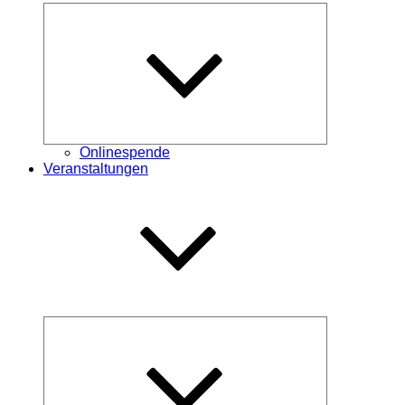
Untermenü
öffnen
Onlinespende
Veranstaltungen
Untermenü
öffnen