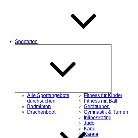
Sportarten
Untermenü
schließen
Alle Sportangebote
Fitness für Kinder
durchsuchen
Fitness mit Ball
Badminton
Gerätturnen
Drachenboot
Gymnastik & Turnen
Inlineskating
Judo
Kanu
Karate