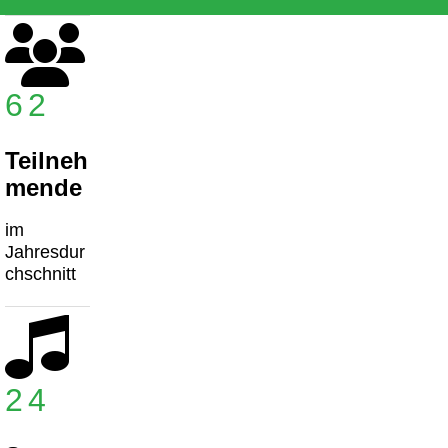
62
Teilneh
mende
im
Jahresdur
chschnitt
24