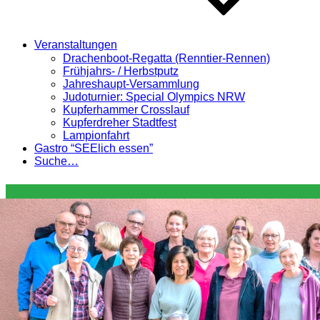
Veranstaltungen
Drachenboot-Regatta (Renntier-Rennen)
Frühjahrs- / Herbstputz
Jahreshaupt-Versammlung
Judoturnier: Special Olympics NRW
Kupferhammer Crosslauf
Kupferdreher Stadtfest
Lampionfahrt
Gastro “SEElich essen”
Suche…