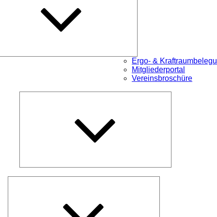
Ergo- & Kraftraumbeleg
Mitgliederportal
Vereinsbroschüre
Untermenü
öffnen
Untermenü
öffnen