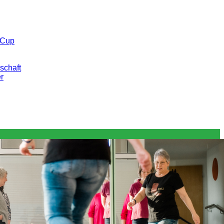
 Cup
schaft
er