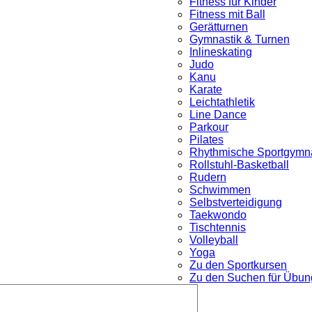
Fitness für Kinder
Fitness mit Ball
Gerätturnen
Gymnastik & Turnen
Inlineskating
Judo
Kanu
Karate
Leichtathletik
Line Dance
Parkour
nü
Pilates
Rhythmische Sportgymna
Rollstuhl-Basketball
Rudern
Schwimmen
Selbstverteidigung
Taekwondo
Tischtennis
Volleyball
Yoga
Zu den Sportkursen
Zu den Suchen für Übung
Untermenü
öffnen