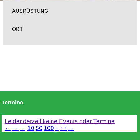
AUSRÜSTUNG
ORT
Termine
Leider derzeit keine Events oder Termine
←
−−
−
10
50
100
+
++
→