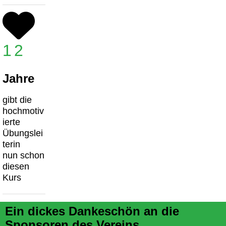
12
Jahre
gibt die
hochmotiv
ierte
Übungslei
terin
nun schon
diesen
Kurs
Ein dickes Dankeschön an die
Sponsoren des Vereins