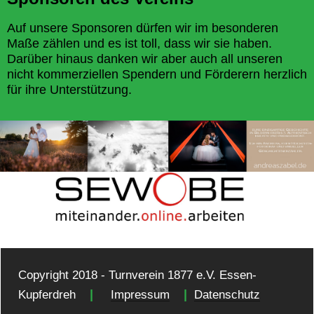
Auf unsere Sponsoren dürfen wir im besonderen
Maße zählen und es ist toll, dass wir sie haben.
Darüber hinaus danken wir aber auch all unseren
nicht kommerziellen Spendern und Förderern herzlich
für ihre Unterstützung.
Copyright 2018 - Turnverein 1877 e.V. Essen-
|
|
Kupferdreh
Impressum
Datenschutz