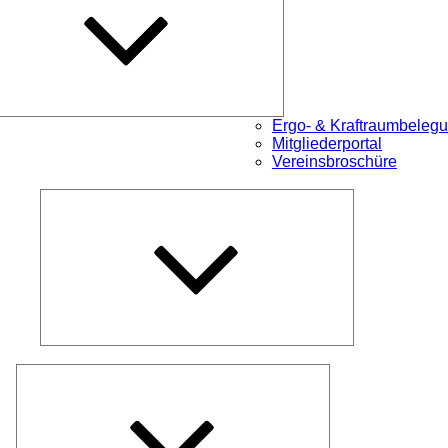
Ergo- & Kraftraumbeleg
Mitgliederportal
Vereinsbroschüre
Untermenü
öffnen
Untermenü
öffnen