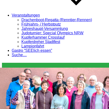
Veranstaltungen
Drachenboot-Regatta (Renntier-Rennen)
Frühjahrs- / Herbstputz
Jahreshaupt-Versammlung
Judoturnier: Special Olympics NRW
Kupferhammer Crosslauf
Kupferdreher Stadtfest
Lampionfahrt
Gastro “SEElich essen”
Suche…