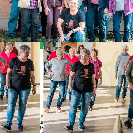
Allgemein
Der Line-Dance Kurs eignet sich für jeden, der zwei
Füße hat und auf 8 zählen kann. Weitere
Voraussetzungen sind die Freude am Lernen und Lust
aufs Tanzen, das Alter hingegen spielt keine Rolle. Line