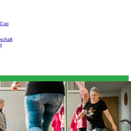
 Cup
schaft
er