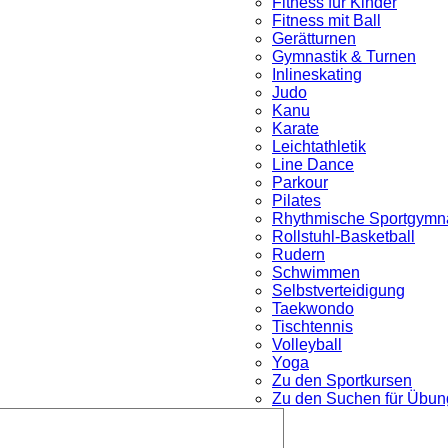
Fitness für Kinder
Fitness mit Ball
Gerätturnen
Gymnastik & Turnen
Inlineskating
Judo
Kanu
Karate
Leichtathletik
Line Dance
Parkour
nü
Pilates
Rhythmische Sportgymna
Rollstuhl-Basketball
Rudern
Schwimmen
Selbstverteidigung
Taekwondo
Tischtennis
Volleyball
Yoga
Zu den Sportkursen
Zu den Suchen für Übung
Untermenü
öffnen