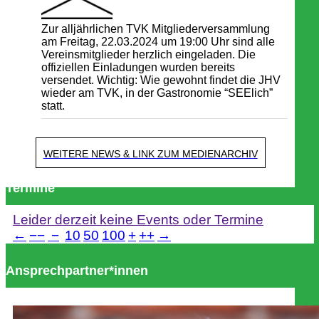
Zur alljährlichen TVK Mitgliederversammlung
am Freitag, 22.03.2024 um 19:00 Uhr sind alle
Vereinsmitglieder herzlich eingeladen. Die
offiziellen Einladungen wurden bereits
versendet. Wichtig: Wie gewohnt findet die JHV
wieder am TVK, in der Gastronomie “SEElich”
statt.
WEITERE NEWS & LINK ZUM MEDIENARCHIV
Termine
Leider derzeit keine Events oder Termine
←
−−
−
10
50
100
+
++
→
Ansprechpartner*innen