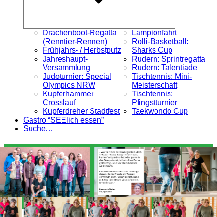
Drachenboot-Regatta
Lampionfahrt
(Renntier-Rennen)
Rolli-Basketball:
Frühjahrs- / Herbstputz
Sharks Cup
Jahreshaupt-
Rudern: Sprintregatta
Versammlung
Rudern: Talentiade
Judoturnier: Special
Tischtennis: Mini-
Olympics NRW
Meisterschaft
Kupferhammer
Tischtennis:
Crosslauf
Pfingstturnier
Kupferdreher Stadtfest
Taekwondo Cup
Gastro “SEElich essen”
Suche…