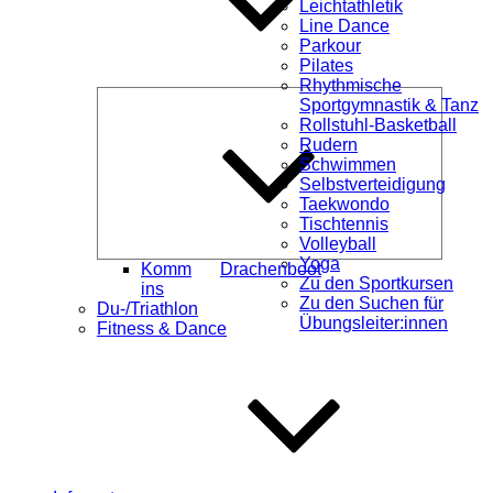
Leichtathletik
Line Dance
Parkour
Pilates
Rhythmische
Unterme
Sportgymnastik & Tanz
öffnen
Rollstuhl-Basketball
Rudern
Schwimmen
Selbstverteidigung
Taekwondo
Tischtennis
Volleyball
Yoga
Komm
Drachenboot
Zu den Sportkursen
ins
Zu den Suchen für
Du-/Triathlon
Übungsleiter:innen
Fitness & Dance