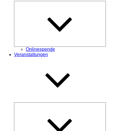
Untermenü
öffnen
Onlinespende
Veranstaltungen
Untermenü
öffnen