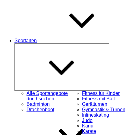
Sportarten
Untermenü
schließen
Alle Sportangebote
Fitness für Kinder
durchsuchen
Fitness mit Ball
Badminton
Gerätturnen
Drachenboot
Gymnastik & Turnen
Inlineskating
Judo
Kanu
Karate