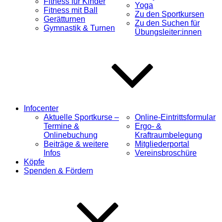
Fitness für Kinder
Yoga
Fitness mit Ball
Zu den Sportkursen
Gerätturnen
Zu den Suchen für
Gymnastik & Turnen
Übungsleiter:innen
Infocenter
Aktuelle Sportkurse –
Online-Eintrittsformular
Termine &
Ergo- &
Onlinebuchung
Kraftraumbelegung
Beiträge & weitere
Mitgliederportal
Infos
Vereinsbroschüre
Köpfe
Spenden & Fördern