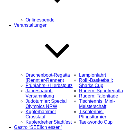
Onlinespende
Veranstaltungen
Drachenboot-Regatta
Lampionfahrt
(Renntier-Rennen)
Rolli-Basketball:
Frühjahrs- / Herbstputz
Sharks Cup
Jahreshaupt-
Rudern: Sprintregatta
Versammlung
Rudern: Talentiade
Judoturnier: Special
Tischtennis: Mini-
Olympics NRW
Meisterschaft
Kupferhammer
Tischtennis:
Crosslauf
Pfingstturnier
Kupferdreher Stadtfest
Taekwondo Cup
Gastro “SEElich essen”