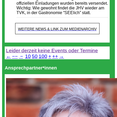
offiziellen Einladungen wurden bereits versendet.
Wichtig: Wie gewohnt findet die JHV wieder am
TVK, in der Gastronomie “SEElich” statt.
WEITERE NEWS & LINK ZUM MEDIENARCHIV
Termine
Leider derzeit keine Events oder Termine
←
−−
−
10
50
100
+
++
→
Ansprechpartner*innen