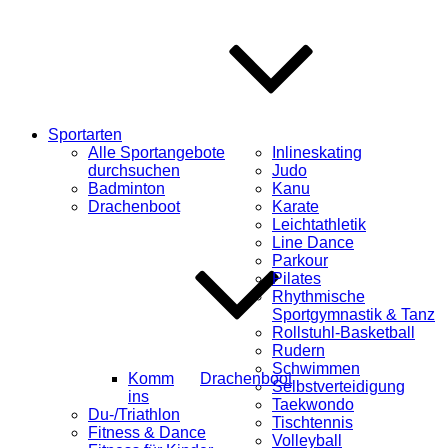
Sportarten
Alle Sportangebote
Inlineskating
durchsuchen
Judo
Badminton
Kanu
Drachenboot
Karate
Leichtathletik
Line Dance
Parkour
Pilates
Rhythmische
Sportgymnastik & Tanz
Rollstuhl-Basketball
Rudern
Schwimmen
Komm
Drachenboot
Selbstverteidigung
ins
Taekwondo
Du-/Triathlon
Tischtennis
Fitness & Dance
Volleyball