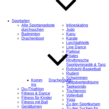
Sportarten
Alle Sportangebote
Inlineskating
durchsuchen
Judo
Badminton
Kanu
Drachenboot
Karate
Leichtathletik
Line Dance
Parkour
Pilates
Rhythmische
Sportgymnastik & Tanz
Rollstuhl-Basketball
Rudern
Schwimmen
Komm
Drachenboot
Selbstverteidigung
ins
Taekwondo
Du-/Triathlon
Tischtennis
Fitness & Dance
Volleyball
Fitness für Kinder
Yoga
Fitness mit Ball
Zu den Sportkursen
Gerätturnen
Zu den Suchen für