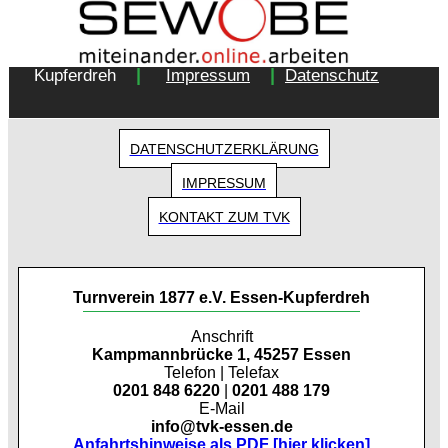
Copyright 2018 - Turnverein 1877 e.V. Essen-
|
|
Kupferdreh
Impressum
Datenschutz
DATENSCHUTZERKLÄRUNG
IMPRESSUM
KONTAKT ZUM TVK
Turnverein 1877 e.V. Essen-Kupferdreh
Anschrift
Kampmannbrücke 1, 45257 Essen
Telefon | Telefax
0201 848 6220
|
0201 488 179
E-Mail
info@tvk-essen.de
Anfahrtshinweise als PDF [hier klicken]