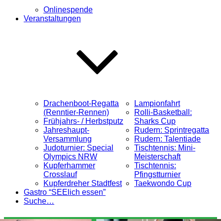
Onlinespende
Veranstaltungen
Drachenboot-Regatta
Lampionfahrt
(Renntier-Rennen)
Rolli-Basketball:
Frühjahrs- / Herbstputz
Sharks Cup
Jahreshaupt-
Rudern: Sprintregatta
Versammlung
Rudern: Talentiade
Judoturnier: Special
Tischtennis: Mini-
Olympics NRW
Meisterschaft
Kupferhammer
Tischtennis:
Crosslauf
Pfingstturnier
Kupferdreher Stadtfest
Taekwondo Cup
Gastro “SEElich essen”
Suche…