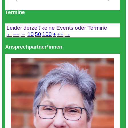
Termine
Leider derzeit keine Events oder Termine
←
−−
−
10
50
100
+
++
→
Ansprechpartner*innen