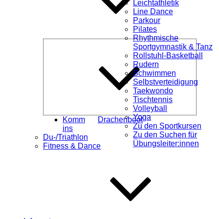
Leichtathletik
Line Dance
Parkour
Pilates
Rhythmische
Unterme
Sportgymnastik & Tanz
öffnen
Rollstuhl-Basketball
Rudern
Schwimmen
Selbstverteidigung
Taekwondo
Tischtennis
Volleyball
Yoga
Komm
Drachenboot
Zu den Sportkursen
ins
Zu den Suchen für
Du-/Triathlon
Übungsleiter:innen
Fitness & Dance