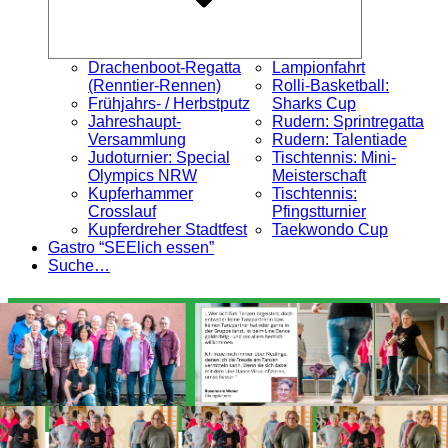
Drachenboot-Regatta
Lampionfahrt
(Renntier-Rennen)
Rolli-Basketball:
Frühjahrs- / Herbstputz
Sharks Cup
Jahreshaupt-
Rudern: Sprintregatta
Versammlung
Rudern: Talentiade
Judoturnier: Special
Tischtennis: Mini-
Olympics NRW
Meisterschaft
Kupferhammer
Tischtennis:
Crosslauf
Pfingstturnier
Kupferdreher Stadtfest
Taekwondo Cup
Gastro “SEElich essen”
Suche…