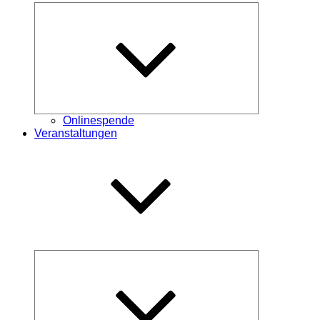
Untermenü
öffnen
Onlinespende
Veranstaltungen
Untermenü
öffnen