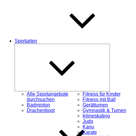
Sportarten
Untermenü
schließen
Alle Sportangebote
Fitness für Kinder
durchsuchen
Fitness mit Ball
Badminton
Gerätturnen
Drachenboot
Gymnastik & Turnen
Inlineskating
Judo
Kanu
Karate