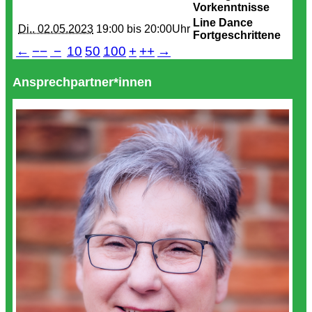
Vorkenntnisse
Line Dance
Di.. 02.05.2023
19:00 bis
20:00Uhr
Fortgeschrittene
←
−−
−
10
50
100
+
++
→
Ansprechpartner*innen