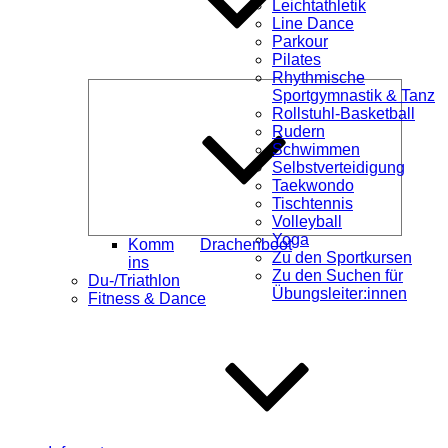
Leichtathletik
Line Dance
Parkour
Pilates
Rhythmische
Unterme
Sportgymnastik & Tanz
öffnen
Rollstuhl-Basketball
Rudern
Schwimmen
Selbstverteidigung
Taekwondo
Tischtennis
Volleyball
Yoga
Komm
Drachenboot
Zu den Sportkursen
ins
Zu den Suchen für
Du-/Triathlon
Übungsleiter:innen
Fitness & Dance