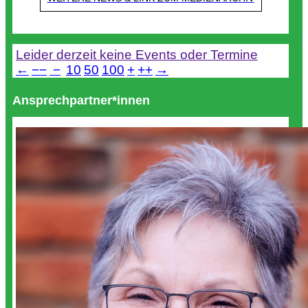
Termine
Leider derzeit keine Events oder Termine
←
−−
−
10
50
100
+
++
→
Ansprechpartner*innen