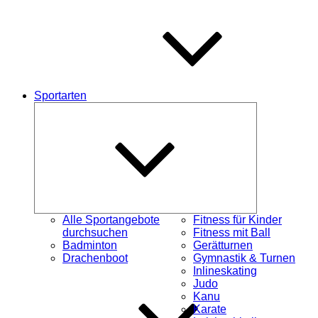
Sportarten
Untermenü
schließen
Alle Sportangebote
Fitness für Kinder
durchsuchen
Fitness mit Ball
Badminton
Gerätturnen
Drachenboot
Gymnastik & Turnen
Inlineskating
Judo
Kanu
Karate