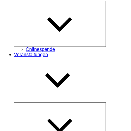
Untermenü
öffnen
Onlinespende
Veranstaltungen
Untermenü
öffnen