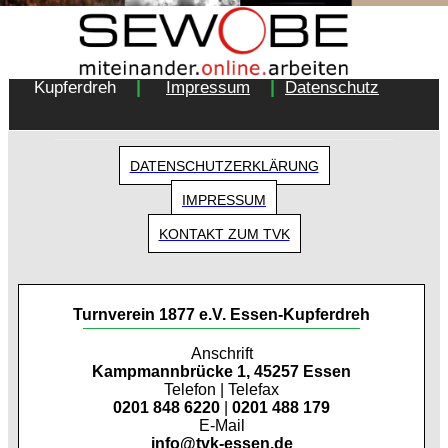
Copyright 2018 - Turnverein 1877 e.V. Essen-
|
|
Kupferdreh
Impressum
Datenschutz
DATENSCHUTZERKLÄRUNG
IMPRESSUM
KONTAKT ZUM TVK
Turnverein 1877 e.V. Essen-Kupferdreh
Anschrift
Kampmannbrücke 1, 45257 Essen
Telefon | Telefax
0201 848 6220
|
0201 488 179
E-Mail
info@tvk-essen.de