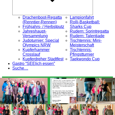
Drachenboot-Regatta
Lampionfahrt
(Renntier-Rennen)
Rolli-Basketball:
Frühjahrs- / Herbstputz
Sharks Cup
Jahreshaupt-
Rudern: Sprintregatta
Versammlung
Rudern: Talentiade
Judoturnier: Special
Tischtennis: Mini-
Olympics NRW
Meisterschaft
Kupferhammer
Tischtennis:
Crosslauf
Pfingstturnier
Kupferdreher Stadtfest
Taekwondo Cup
Gastro “SEElich essen”
Suche…