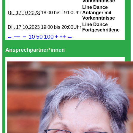
Vorkenntnisse
Line Dance
Di.. 17.10.2023
18:00 bis
19:00Uhr
Anfänger mit
Vorkenntnisse
Line Dance
Di.. 17.10.2023
19:00 bis
20:00Uhr
Fortgeschrittene
←
−−
−
10
50
100
+
++
→
Ansprechpartner*innen