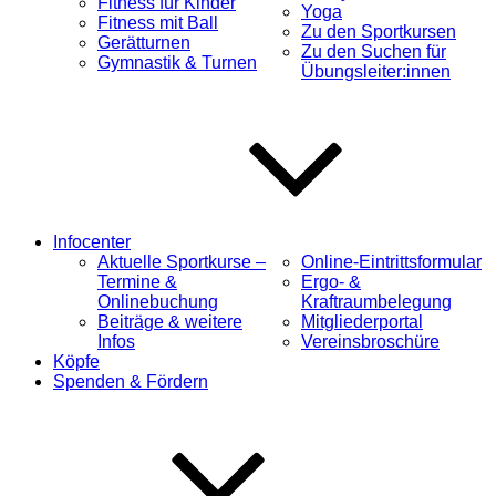
Fitness für Kinder
Yoga
Fitness mit Ball
Zu den Sportkursen
Gerätturnen
Zu den Suchen für
Gymnastik & Turnen
Übungsleiter:innen
Infocenter
Aktuelle Sportkurse –
Online-Eintrittsformular
Termine &
Ergo- &
Onlinebuchung
Kraftraumbelegung
Beiträge & weitere
Mitgliederportal
Infos
Vereinsbroschüre
Köpfe
Spenden & Fördern