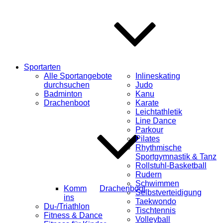
Sportarten
Alle Sportangebote
Inlineskating
durchsuchen
Judo
Badminton
Kanu
Drachenboot
Karate
Leichtathletik
Line Dance
Parkour
Pilates
Rhythmische
Sportgymnastik & Tanz
Rollstuhl-Basketball
Rudern
Schwimmen
Komm
Drachenboot
Selbstverteidigung
ins
Taekwondo
Du-/Triathlon
Tischtennis
Fitness & Dance
Volleyball