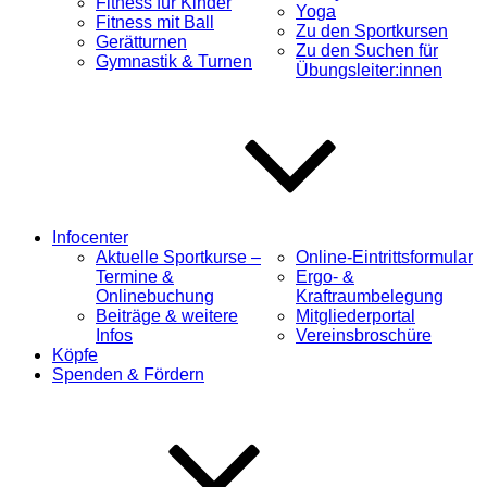
Fitness für Kinder
Yoga
Fitness mit Ball
Zu den Sportkursen
Gerätturnen
Zu den Suchen für
Gymnastik & Turnen
Übungsleiter:innen
Infocenter
Aktuelle Sportkurse –
Online-Eintrittsformular
Termine &
Ergo- &
Onlinebuchung
Kraftraumbelegung
Beiträge & weitere
Mitgliederportal
Infos
Vereinsbroschüre
Köpfe
Spenden & Fördern