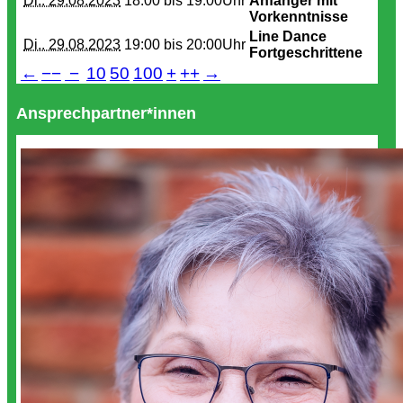
Di.. 29.08.2023
18:00 bis
19:00Uhr
Anfänger mit
Vorkenntnisse
Line Dance
Di.. 29.08.2023
19:00 bis
20:00Uhr
Fortgeschrittene
←
−−
−
10
50
100
+
++
→
Ansprechpartner*innen