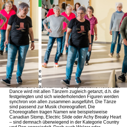
Allgemein
Der Line-Dance Kurs eignet sich für jeden, der zwei
Füße hat und auf 8 zählen kann. Weitere
Voraussetzungen sind die Freude am Lernen und Lust
aufs Tanzen, das Alter hingegen spielt keine Rolle. Line
Dance wird mit allen Tänzern zugleich getanzt, d.h. die
festgelegten und sich wiederholenden Figuren werden
synchron von allen zusammen ausgeführt. Die Tänze
sind passend zur Musik choreografiert. Die
Choreografien tragen Namen wie beispielsweise
Canadian Stomp, Electric Slide oder Achy Breaky Heart
– sind demnach überwiegend in der Kategorie Country