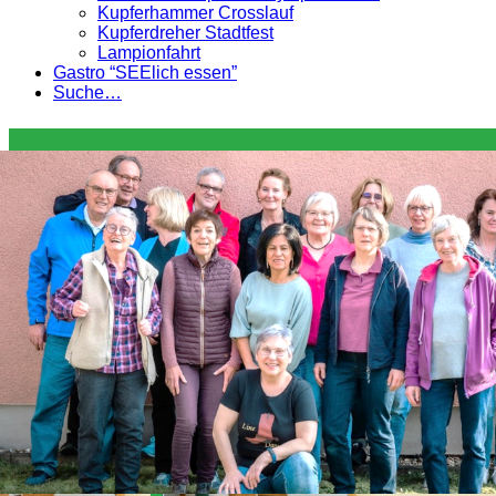
Kupferhammer Crosslauf
Kupferdreher Stadtfest
Lampionfahrt
Gastro “SEElich essen”
Suche…