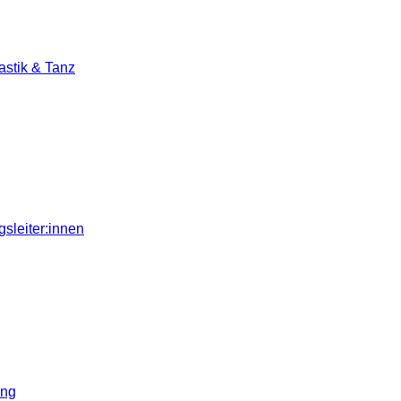
stik & Tanz
sleiter:innen
ung