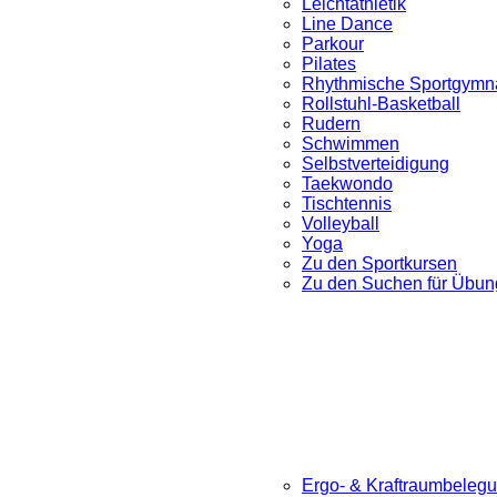
Leichtathletik
Line Dance
Parkour
Pilates
Rhythmische Sportgymna
Rollstuhl-Basketball
Rudern
Schwimmen
Selbstverteidigung
Taekwondo
Tischtennis
Volleyball
Yoga
Zu den Sportkursen
Zu den Suchen für Übung
Ergo- & Kraftraumbeleg