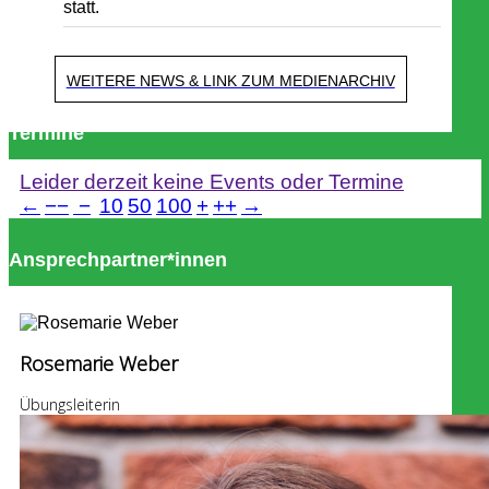
statt.
WEITERE NEWS & LINK ZUM MEDIENARCHIV
Termine
Leider derzeit keine Events oder Termine
←
−−
−
10
50
100
+
++
→
Ansprechpartner*innen
Rosemarie Weber
Übungsleiterin