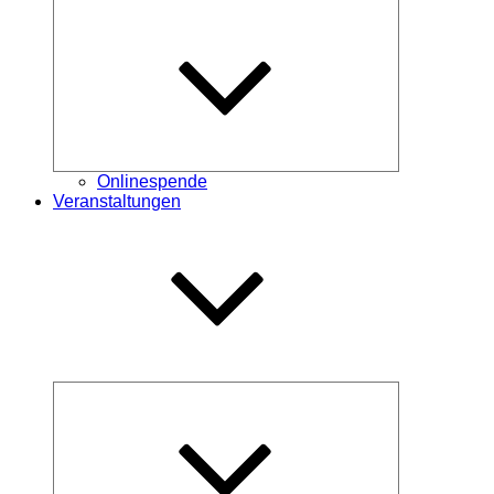
Untermenü
öffnen
Onlinespende
Veranstaltungen
Untermenü
öffnen