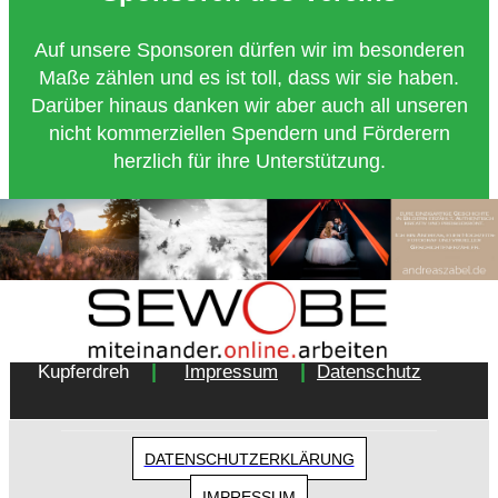
Auf unsere Sponsoren dürfen wir im besonderen
Maße zählen und es ist toll, dass wir sie haben.
Darüber hinaus danken wir aber auch all unseren
nicht kommerziellen Spendern und Förderern
herzlich für ihre Unterstützung.
Copyright 2018 - Turnverein 1877 e.V. Essen-
|
|
Kupferdreh
Impressum
Datenschutz
DATENSCHUTZERKLÄRUNG
IMPRESSUM