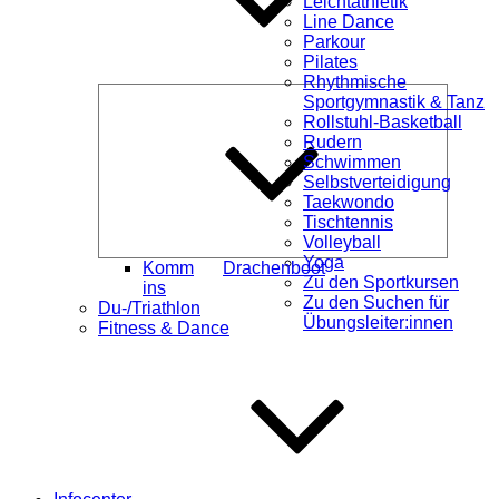
Leichtathletik
Line Dance
Parkour
Pilates
Rhythmische
Unterme
Sportgymnastik & Tanz
öffnen
Rollstuhl-Basketball
Rudern
Schwimmen
Selbstverteidigung
Taekwondo
Tischtennis
Volleyball
Yoga
Komm
Drachenboot
Zu den Sportkursen
ins
Zu den Suchen für
Du-/Triathlon
Übungsleiter:innen
Fitness & Dance