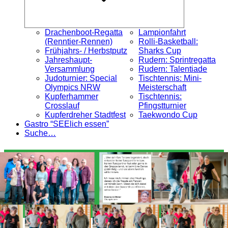
Drachenboot-Regatta
Lampionfahrt
(Renntier-Rennen)
Rolli-Basketball:
Frühjahrs- / Herbstputz
Sharks Cup
Jahreshaupt-
Rudern: Sprintregatta
Versammlung
Rudern: Talentiade
Judoturnier: Special
Tischtennis: Mini-
Olympics NRW
Meisterschaft
Kupferhammer
Tischtennis:
Crosslauf
Pfingstturnier
Kupferdreher Stadtfest
Taekwondo Cup
Gastro “SEElich essen”
Suche…