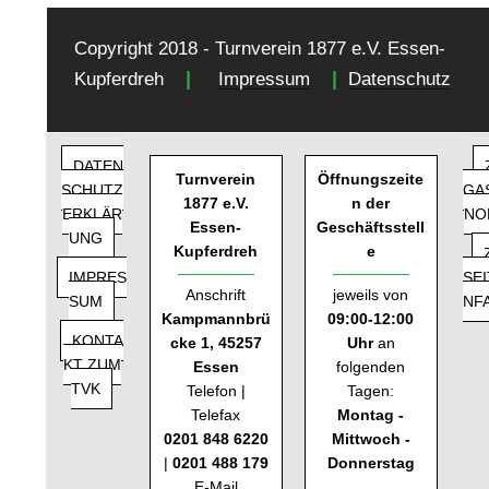
Copyright 2018 - Turnverein 1877 e.V. Essen-
|
|
Kupferdreh
Impressum
Datenschutz
DATEN
Turnverein
Öffnungszeite
SCHUTZ
GA
1877 e.V.
n der
ERKLÄR
NO
Essen-
Geschäftsstell
UNG
Kupferdreh
e
IMPRES
SE
Anschrift
jeweils von
SUM
NF
Kampmannbrü
09:00-12:00
KONTA
cke 1, 45257
Uhr
an
KT ZUM
Essen
folgenden
TVK
Telefon |
Tagen:
Telefax
Montag -
0201 848 6220
Mittwoch -
|
0201 488 179
Donnerstag
E-Mail