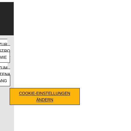
ZUR
STRO
MIE
ZUM
ITENA
ANG
COOKIE-EINSTELLUNGEN
ÄNDERN