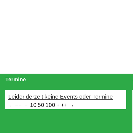
c
Termine
Leider derzeit keine Events oder Termine
←
−−
−
10
50
100
+
++
→