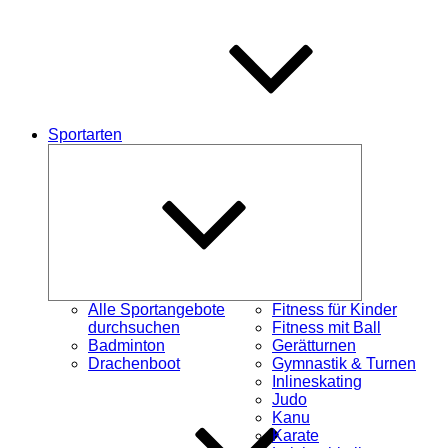
Sportarten
Untermenü
schließen
Alle Sportangebote
Fitness für Kinder
durchsuchen
Fitness mit Ball
Badminton
Gerätturnen
Drachenboot
Gymnastik & Turnen
Inlineskating
Judo
Kanu
Karate