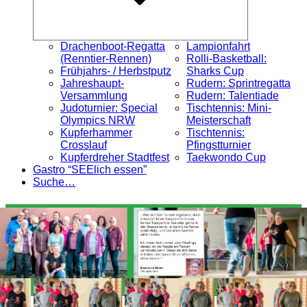
Drachenboot-Regatta
Lampionfahrt
(Renntier-Rennen)
Rolli-Basketball:
Frühjahrs- / Herbstputz
Sharks Cup
Jahreshaupt-
Rudern: Sprintregatta
Versammlung
Rudern: Talentiade
Judoturnier: Special
Tischtennis: Mini-
Olympics NRW
Meisterschaft
Kupferhammer
Tischtennis:
Crosslauf
Pfingstturnier
Kupferdreher Stadtfest
Taekwondo Cup
Gastro “SEElich essen”
Suche…