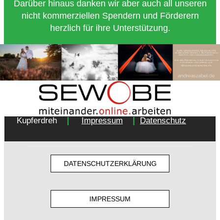
Darüber hinaus danken wir aber auch all unseren
nicht kommerziellen Spendern und Förderern
herzlich für ihre Unterstützung.
Copyright 2018 - Turnverein 1877 e.V. Essen-
|
|
Kupferdreh
Impressum
Datenschutz
DATENSCHUTZERKLÄRUNG
IMPRESSUM