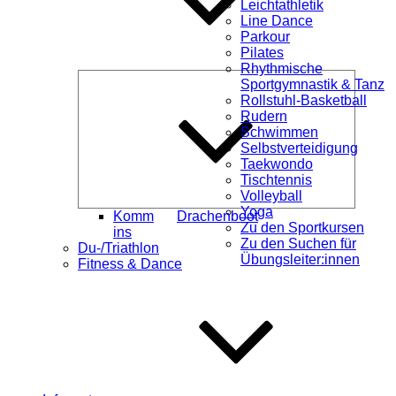
Leichtathletik
Line Dance
Parkour
Pilates
Rhythmische
Unterme
Sportgymnastik & Tanz
öffnen
Rollstuhl-Basketball
Rudern
Schwimmen
Selbstverteidigung
Taekwondo
Tischtennis
Volleyball
Yoga
Komm
Drachenboot
Zu den Sportkursen
ins
Zu den Suchen für
Du-/Triathlon
Übungsleiter:innen
Fitness & Dance