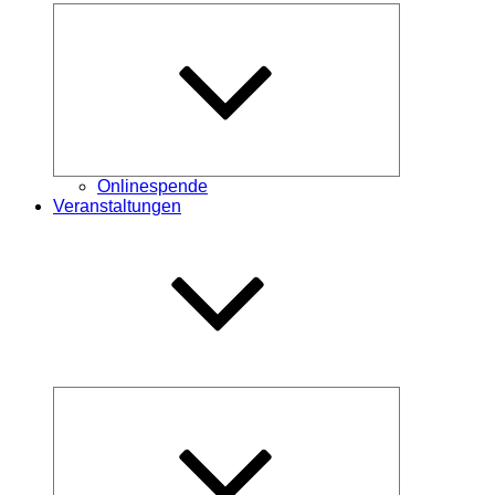
Untermenü
öffnen
Onlinespende
Veranstaltungen
Untermenü
öffnen