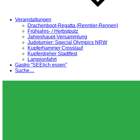
Veranstaltungen
Drachenboot-Regatta (Renntier-Rennen)
Frühjahrs- / Herbstputz
Jahreshaupt-Versammlung
Judoturnier: Special Olympics NRW
Kupferhammer Crosslauf
Kupferdreher Stadtfest
Lampionfahrt
Gastro “SEElich essen”
Suche…