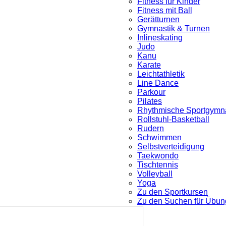
Fitness für Kinder
Fitness mit Ball
Gerätturnen
Gymnastik & Turnen
Inlineskating
Judo
Kanu
Karate
Leichtathletik
Line Dance
Parkour
nü
Pilates
Rhythmische Sportgymna
Rollstuhl-Basketball
Rudern
Schwimmen
Selbstverteidigung
Taekwondo
Tischtennis
Volleyball
Yoga
Zu den Sportkursen
Zu den Suchen für Übung
Untermenü
öffnen