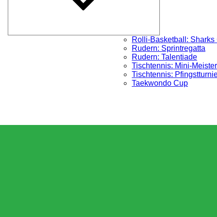
Rolli-Basketball: Sharks
Rudern: Sprintregatta
Rudern: Talentiade
Tischtennis: Mini-Meister
Tischtennis: Pfingstturni
Taekwondo Cup