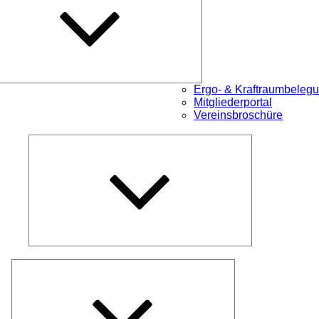
Ergo- & Kraftraumbeleg
Mitgliederportal
Vereinsbroschüre
Untermenü
öffnen
Untermenü
öffnen