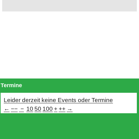
Termine
Leider derzeit keine Events oder Termine
←
−−
−
10
50
100
+
++
→