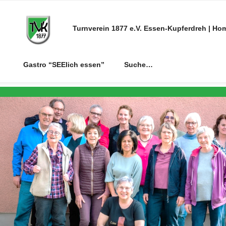
Zum
Inhalt
Turnverein 1877 e.V. Essen-Kupferdreh | Ho
springen
Gastro “SEElich essen”
Suche…