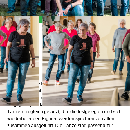
Allgemein
Der Line-Dance Kurs eignet sich für jeden, der zwei Füße
hat und auf 8 zählen kann. Weitere Voraussetzungen sind
die Freude am Lernen und Lust aufs Tanzen, das Alter
hingegen spielt keine Rolle. Line Dance wird mit allen
Tänzern zugleich getanzt, d.h. die festgelegten und sich
wiederholenden Figuren werden synchron von allen
zusammen ausgeführt. Die Tänze sind passend zur