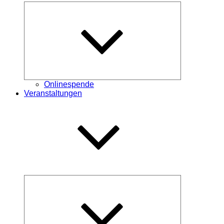
Untermenü
öffnen
Onlinespende
Veranstaltungen
Untermenü
öffnen