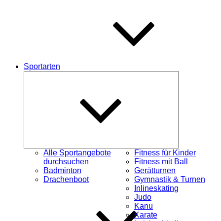
Sportarten
Untermenü
schließen
Alle Sportangebote
Fitness für Kinder
durchsuchen
Fitness mit Ball
Badminton
Gerätturnen
Drachenboot
Gymnastik & Turnen
Inlineskating
Judo
Kanu
Karate