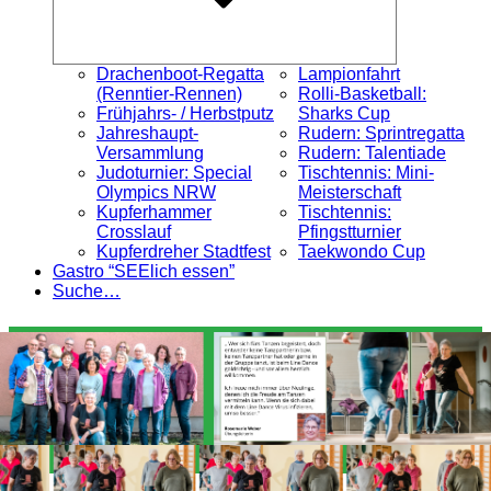
Drachenboot-Regatta
Lampionfahrt
(Renntier-Rennen)
Rolli-Basketball:
Frühjahrs- / Herbstputz
Sharks Cup
Jahreshaupt-
Rudern: Sprintregatta
Versammlung
Rudern: Talentiade
Judoturnier: Special
Tischtennis: Mini-
Olympics NRW
Meisterschaft
Kupferhammer
Tischtennis:
Crosslauf
Pfingstturnier
Kupferdreher Stadtfest
Taekwondo Cup
Gastro “SEElich essen”
Suche…