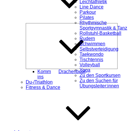
Leichtathletik
Line Dance
Parkour
Pilates
Rhythmische
Unterme
Sportgymnastik & Tanz
öffnen
Rollstuhl-Basketball
Rudern
Schwimmen
Selbstverteidigung
Taekwondo
Tischtennis
Volleyball
Yoga
Komm
Drachenboot
Zu den Sportkursen
ins
Zu den Suchen für
Du-/Triathlon
Übungsleiter:innen
Fitness & Dance