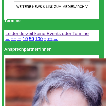
WEITERE NEWS & LINK ZUM MEDIENARCHIV
Termine
Leider derzeit keine Events oder Termine
←
−−
−
10
50
100
+
++
→
Ansprechpartner*innen