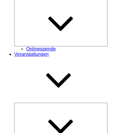
Untermenü
öffnen
Onlinespende
Veranstaltungen
Untermenü
öffnen