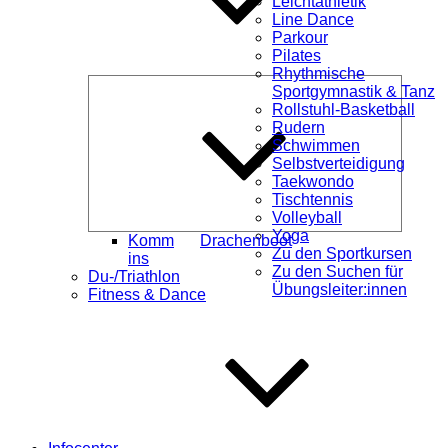
Leichtathletik
Line Dance
Parkour
Pilates
Rhythmische
Unterme
Sportgymnastik & Tanz
öffnen
Rollstuhl-Basketball
Rudern
Schwimmen
Selbstverteidigung
Taekwondo
Tischtennis
Volleyball
Yoga
Komm
Drachenboot
Zu den Sportkursen
ins
Zu den Suchen für
Du-/Triathlon
Übungsleiter:innen
Fitness & Dance