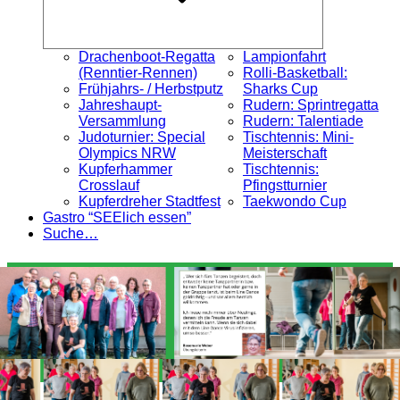
Drachenboot-Regatta
Lampionfahrt
(Renntier-Rennen)
Rolli-Basketball:
Frühjahrs- / Herbstputz
Sharks Cup
Jahreshaupt-
Rudern: Sprintregatta
Versammlung
Rudern: Talentiade
Judoturnier: Special
Tischtennis: Mini-
Olympics NRW
Meisterschaft
Kupferhammer
Tischtennis:
Crosslauf
Pfingstturnier
Kupferdreher Stadtfest
Taekwondo Cup
Gastro “SEElich essen”
Suche…