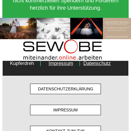
nicht kommerziellen Spendern und Förderern
herzlich für ihre Unterstützung.
Copyright 2018 - Turnverein 1877 e.V. Essen-
|
|
Kupferdreh
Impressum
Datenschutz
DATENSCHUTZERKLÄRUNG
IMPRESSUM
KONTAKT ZUM TVK