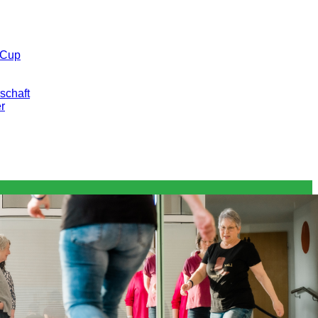
 Cup
schaft
er