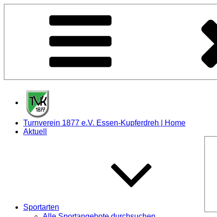
Zum
Inhalt
springen
Turnverein 1877 e.V. Essen-Kupferdreh | Home
Aktuell
Sportarten
Alle Sportangebote durchsuchen