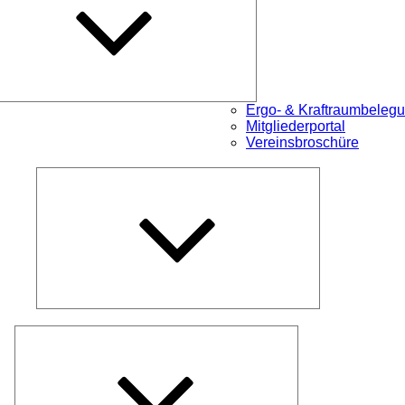
Ergo- & Kraftraumbeleg
Mitgliederportal
Vereinsbroschüre
Untermenü
öffnen
Untermenü
öffnen