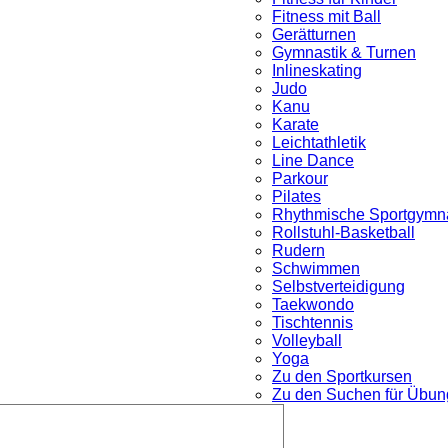
Fitness mit Ball
Gerätturnen
Gymnastik & Turnen
Inlineskating
Judo
Kanu
Karate
Leichtathletik
Line Dance
Parkour
nü
Pilates
Rhythmische Sportgymna
Rollstuhl-Basketball
Rudern
Schwimmen
Selbstverteidigung
Taekwondo
Tischtennis
Volleyball
Yoga
Zu den Sportkursen
Zu den Suchen für Übung
Untermenü
öffnen