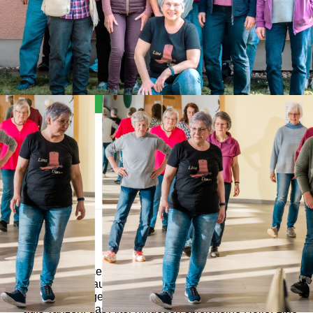
Allgemein
Der Line-Dance Kurs eignet sich für jeden, der zwei
Füße hat und auf 8 zählen kann. Weitere
Voraussetzungen sind die Freude am Lernen und Lust
aufs Tanzen, das Alter hingegen spielt keine Rolle. Line