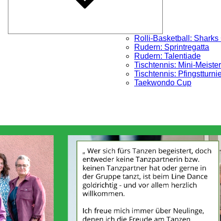
Rolli-Basketball: Sharks
Rudern: Sprintregatta
Rudern: Talentiade
Tischtennis: Mini-Meister
Tischtennis: Pfingstturni
Taekwondo Cup