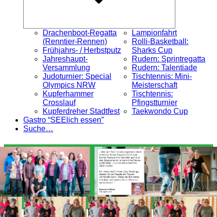
Drachenboot-Regatta
Lampionfahrt
(Renntier-Rennen)
Rolli-Basketball:
Frühjahrs- / Herbstputz
Sharks Cup
Jahreshaupt-
Rudern: Sprintregatta
Versammlung
Rudern: Talentiade
Judoturnier: Special
Tischtennis: Mini-
Olympics NRW
Meisterschaft
Kupferhammer
Tischtennis:
Crosslauf
Pfingstturnier
Kupferdreher Stadtfest
Taekwondo Cup
Gastro “SEElich essen”
Suche…