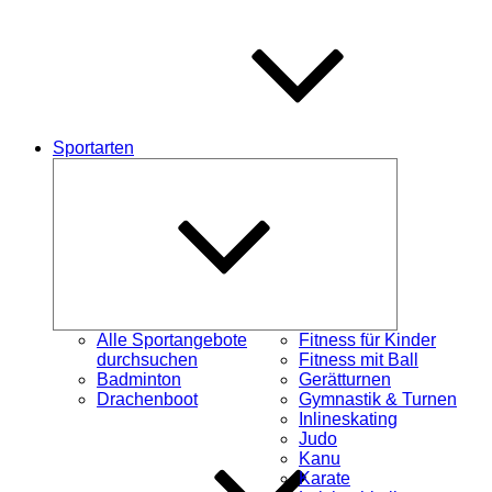
Sportarten
Untermenü
schließen
Alle Sportangebote
Fitness für Kinder
durchsuchen
Fitness mit Ball
Badminton
Gerätturnen
Drachenboot
Gymnastik & Turnen
Inlineskating
Judo
Kanu
Karate