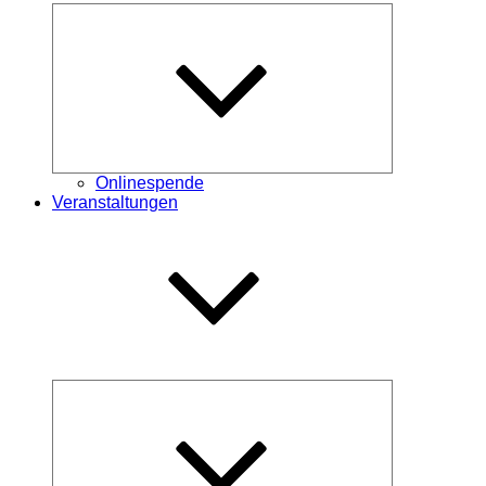
Untermenü
öffnen
Onlinespende
Veranstaltungen
Untermenü
öffnen