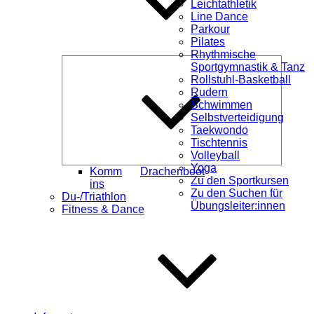
Leichtathletik
Line Dance
Parkour
Pilates
Rhythmische
Unterme
Sportgymnastik & Tanz
öffnen
Rollstuhl-Basketball
Rudern
Schwimmen
Selbstverteidigung
Taekwondo
Tischtennis
Volleyball
Yoga
Komm
Drachenboot
Zu den Sportkursen
ins
Zu den Suchen für
Du-/Triathlon
Übungsleiter:innen
Fitness & Dance