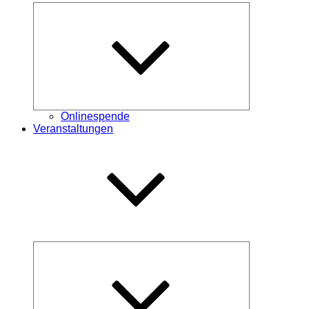
Untermenü
öffnen
Onlinespende
Veranstaltungen
Untermenü
öffnen