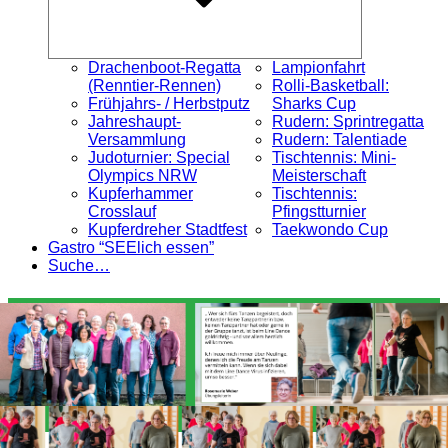
Drachenboot-Regatta
Lampionfahrt
(Renntier-Rennen)
Rolli-Basketball:
Frühjahrs- / Herbstputz
Sharks Cup
Jahreshaupt-
Rudern: Sprintregatta
Versammlung
Rudern: Talentiade
Judoturnier: Special
Tischtennis: Mini-
Olympics NRW
Meisterschaft
Kupferhammer
Tischtennis:
Crosslauf
Pfingstturnier
Kupferdreher Stadtfest
Taekwondo Cup
Gastro “SEElich essen”
Suche…