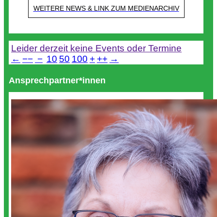
WEITERE NEWS & LINK ZUM MEDIENARCHIV
Termine
Leider derzeit keine Events oder Termine
←
−−
−
10
50
100
+
++
→
Ansprechpartner*innen