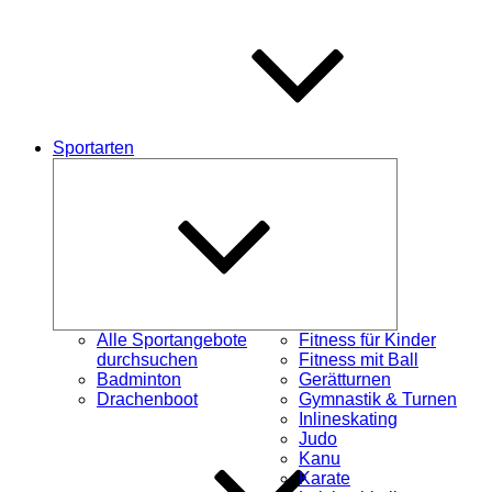
Sportarten
Untermenü
schließen
Alle Sportangebote
Fitness für Kinder
durchsuchen
Fitness mit Ball
Badminton
Gerätturnen
Drachenboot
Gymnastik & Turnen
Inlineskating
Judo
Kanu
Karate