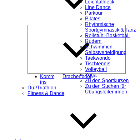
Leichtathletik
Line Dance
Parkour
Pilates
Rhythmische
Unterme
Sportgymnastik & Tanz
öffnen
Rollstuhl-Basketball
Rudern
Schwimmen
Selbstverteidigung
Taekwondo
Tischtennis
Volleyball
Yoga
Komm
Drachenboot
Zu den Sportkursen
ins
Zu den Suchen für
Du-/Triathlon
Übungsleiter:innen
Fitness & Dance