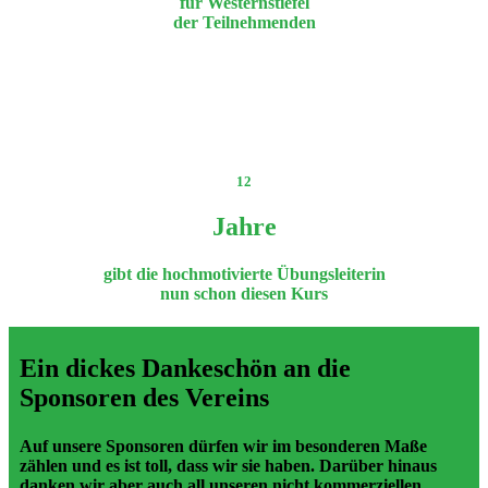
für Westernstiefel
der Teilnehmenden
12
Jahre
gibt die hochmotivierte Übungsleiterin
nun schon diesen Kurs
Ein dickes Dankeschön an die
Sponsoren des Vereins
Auf unsere Sponsoren dürfen wir im besonderen Maße
zählen und es ist toll, dass wir sie haben. Darüber hinaus
danken wir aber auch all unseren nicht kommerziellen