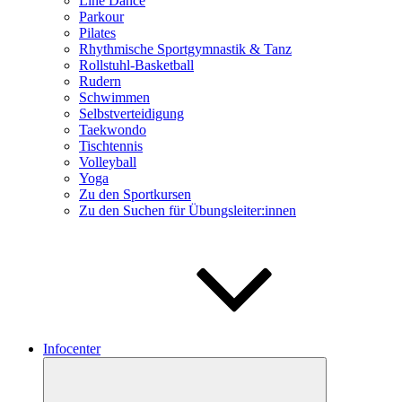
Line Dance
Parkour
Pilates
Rhythmische Sportgymnastik & Tanz
Rollstuhl-Basketball
Rudern
Schwimmen
Selbstverteidigung
Taekwondo
Tischtennis
Volleyball
Yoga
Zu den Sportkursen
Zu den Suchen für Übungsleiter:innen
Infocenter
Untermenü
öffnen