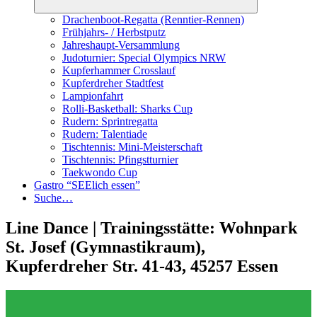
Drachenboot-Regatta (Renntier-Rennen)
Frühjahrs- / Herbstputz
Jahreshaupt-Versammlung
Judoturnier: Special Olympics NRW
Kupferhammer Crosslauf
Kupferdreher Stadtfest
Lampionfahrt
Rolli-Basketball: Sharks Cup
Rudern: Sprintregatta
Rudern: Talentiade
Tischtennis: Mini-Meisterschaft
Tischtennis: Pfingstturnier
Taekwondo Cup
Gastro “SEElich essen”
Suche…
Line Dance | Trainingsstätte: Wohnpark
St. Josef (Gymnastikraum),
Kupferdreher Str. 41-43, 45257 Essen