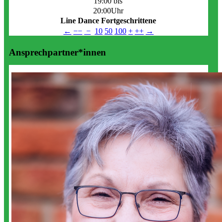
19:00 bis
20:00Uhr
Line Dance Fortgeschrittene
←
−−
−
10
50
100
+
++
→
Ansprechpartner*innen