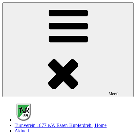
Zum
Inhalt
springen
Menü
Turnverein 1877 e.V. Essen-Kupferdreh | Home
Aktuell