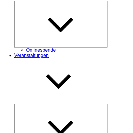
Untermenü
öffnen
Onlinespende
Veranstaltungen
Untermenü
öffnen