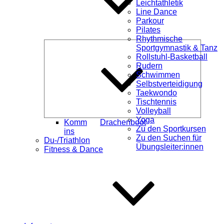
Leichtathletik
Line Dance
Parkour
Pilates
Rhythmische
Unterme
Sportgymnastik & Tanz
öffnen
Rollstuhl-Basketball
Rudern
Schwimmen
Selbstverteidigung
Taekwondo
Tischtennis
Volleyball
Yoga
Komm
Drachenboot
Zu den Sportkursen
ins
Zu den Suchen für
Du-/Triathlon
Übungsleiter:innen
Fitness & Dance