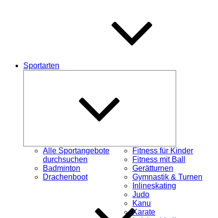
Sportarten
Untermenü
schließen
Alle Sportangebote
Fitness für Kinder
durchsuchen
Fitness mit Ball
Badminton
Gerätturnen
Drachenboot
Gymnastik & Turnen
Inlineskating
Judo
Kanu
Karate