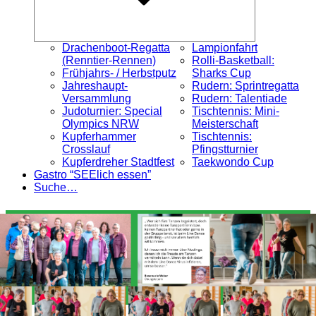
Drachenboot-Regatta
Lampionfahrt
(Renntier-Rennen)
Rolli-Basketball:
Frühjahrs- / Herbstputz
Sharks Cup
Jahreshaupt-
Rudern: Sprintregatta
Versammlung
Rudern: Talentiade
Judoturnier: Special
Tischtennis: Mini-
Olympics NRW
Meisterschaft
Kupferhammer
Tischtennis:
Crosslauf
Pfingstturnier
Kupferdreher Stadtfest
Taekwondo Cup
Gastro “SEElich essen”
Suche…