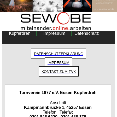
Copyright 2018 - Turnverein 1877 e.V. Essen-
|
|
Kupferdreh
Impressum
Datenschutz
DATENSCHUTZERKLÄRUNG
IMPRESSUM
KONTAKT ZUM TVK
Turnverein 1877 e.V. Essen-Kupferdreh
Anschrift
Kampmannbrücke 1, 45257 Essen
Telefon | Telefax
0201 848 6220
|
0201 488 179