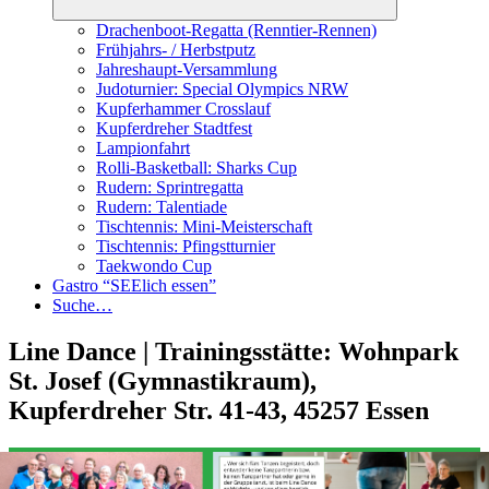
Drachenboot-Regatta (Renntier-Rennen)
Frühjahrs- / Herbstputz
Jahreshaupt-Versammlung
Judoturnier: Special Olympics NRW
Kupferhammer Crosslauf
Kupferdreher Stadtfest
Lampionfahrt
Rolli-Basketball: Sharks Cup
Rudern: Sprintregatta
Rudern: Talentiade
Tischtennis: Mini-Meisterschaft
Tischtennis: Pfingstturnier
Taekwondo Cup
Gastro “SEElich essen”
Suche…
Line Dance | Trainingsstätte: Wohnpark
St. Josef (Gymnastikraum),
Kupferdreher Str. 41-43, 45257 Essen