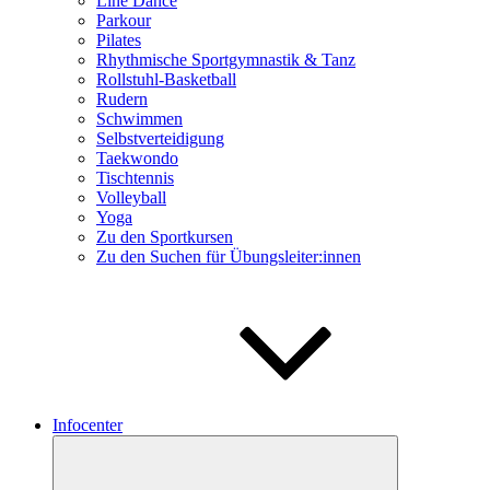
Line Dance
Parkour
Pilates
Rhythmische Sportgymnastik & Tanz
Rollstuhl-Basketball
Rudern
Schwimmen
Selbstverteidigung
Taekwondo
Tischtennis
Volleyball
Yoga
Zu den Sportkursen
Zu den Suchen für Übungsleiter:innen
Infocenter
Untermenü
öffnen