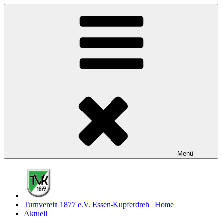
Zum
Inhalt
springen
Menü
Turnverein 1877 e.V. Essen-Kupferdreh | Home
Aktuell