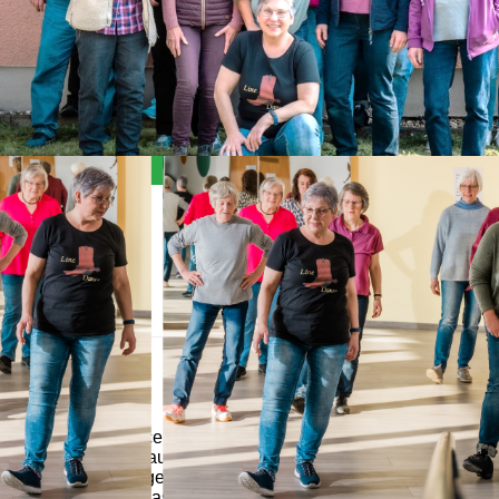
Allgemein
Der Line-Dance Kurs eignet sich für jeden, der zwei
Füße hat und auf 8 zählen kann. Weitere
Voraussetzungen sind die Freude am Lernen und Lust
aufs Tanzen, das Alter hingegen spielt keine Rolle. Line