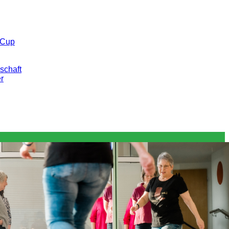
 Cup
schaft
er