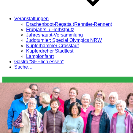
Veranstaltungen
Drachenboot-Regatta (Renntier-Rennen)
Frühjahrs- / Herbstputz
Jahreshaupt-Versammlung
Judoturnier: Special Olympics NRW
Kupferhammer Crosslauf
Kupferdreher Stadtfest
Lampionfahrt
Gastro “SEElich essen”
Suche…