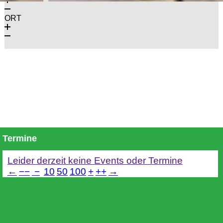
ORT
Termine
Leider derzeit keine Events oder Termine
←
−−
−
10
50
100
+
++
→