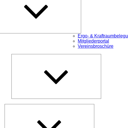
Ergo- & Kraftraumbeleg
Mitgliederportal
Vereinsbroschüre
Untermenü
öffnen
Untermenü
öffnen