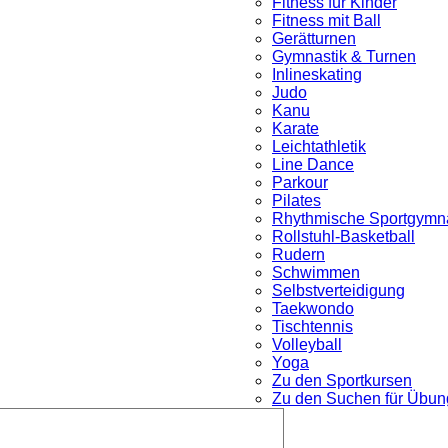
Fitness für Kinder
Fitness mit Ball
Gerätturnen
Gymnastik & Turnen
Inlineskating
Judo
Kanu
Karate
Leichtathletik
Line Dance
Parkour
nü
Pilates
Rhythmische Sportgymna
Rollstuhl-Basketball
Rudern
Schwimmen
Selbstverteidigung
Taekwondo
Tischtennis
Volleyball
Yoga
Zu den Sportkursen
Zu den Suchen für Übung
Untermenü
öffnen