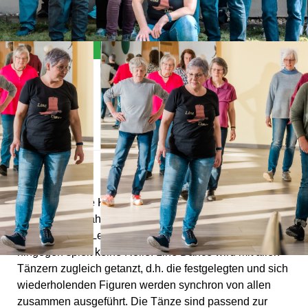
Allgemein
Der Line-Dance Kurs eignet sich für jeden, der zwei Füße
hat und auf 8 zählen kann. Weitere Voraussetzungen sind
die Freude am Lernen und Lust aufs Tanzen, das Alter
hingegen spielt keine Rolle. Line Dance wird mit allen
Tänzern zugleich getanzt, d.h. die festgelegten und sich
wiederholenden Figuren werden synchron von allen
zusammen ausgeführt. Die Tänze sind passend zur