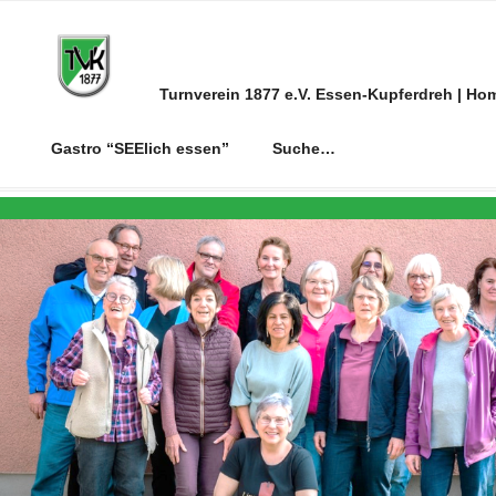
Zum
Inhalt
springen
Turnverein 1877 e.V. Essen-Kupferdreh | Ho
Gastro “SEElich essen”
Suche…