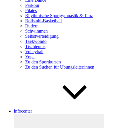
Line Dance
Parkour
Pilates
Rhythmische Sportgymnastik & Tanz
Rollstuhl-Basketball
Rudern
Schwimmen
Selbstverteidigung
Taekwondo
Tischtennis
Volleyball
Yoga
Zu den Sportkursen
Zu den Suchen für Übungsleiter:innen
Infocenter
Untermenü
öffnen