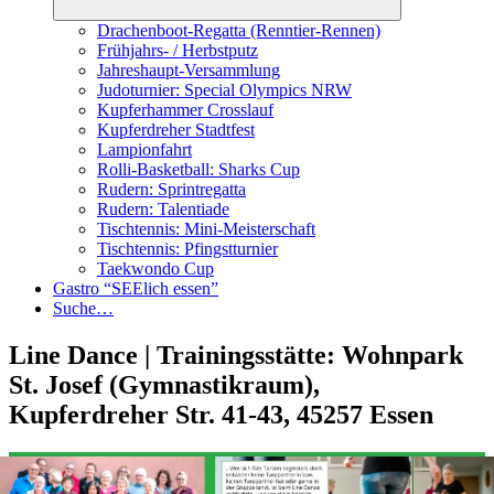
Drachenboot-Regatta (Renntier-Rennen)
Frühjahrs- / Herbstputz
Jahreshaupt-Versammlung
Judoturnier: Special Olympics NRW
Kupferhammer Crosslauf
Kupferdreher Stadtfest
Lampionfahrt
Rolli-Basketball: Sharks Cup
Rudern: Sprintregatta
Rudern: Talentiade
Tischtennis: Mini-Meisterschaft
Tischtennis: Pfingstturnier
Taekwondo Cup
Gastro “SEElich essen”
Suche…
Line Dance | Trainingsstätte: Wohnpark
St. Josef (Gymnastikraum),
Kupferdreher Str. 41-43, 45257 Essen