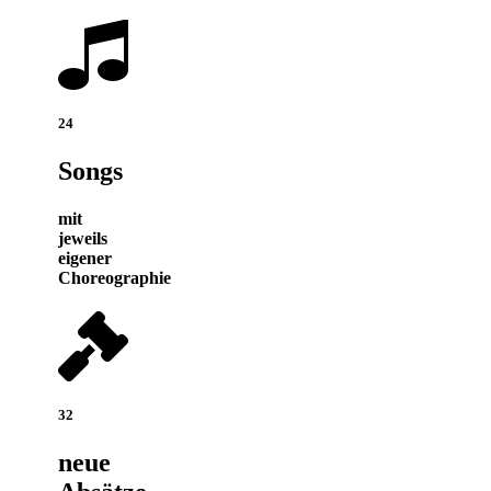
24
Songs
mit
jeweils
eigener
Choreographie
32
neue