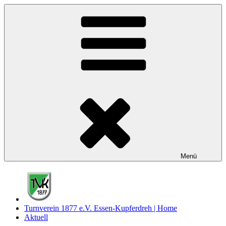
Zum
Inhalt
springen
Menü
Turnverein 1877 e.V. Essen-Kupferdreh | Home
Aktuell