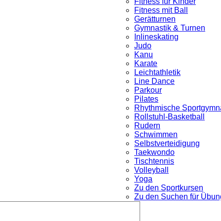
Fitness für Kinder
Fitness mit Ball
Gerätturnen
Gymnastik & Turnen
Inlineskating
Judo
Kanu
Karate
Leichtathletik
Line Dance
Parkour
nü
Pilates
Rhythmische Sportgymna
Rollstuhl-Basketball
Rudern
Schwimmen
Selbstverteidigung
Taekwondo
Tischtennis
Volleyball
Yoga
Zu den Sportkursen
Zu den Suchen für Übung
Untermenü
öffnen