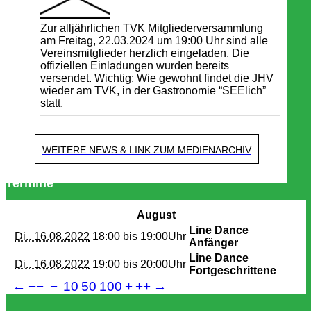
Zur alljährlichen TVK Mitgliederversammlung
am Freitag, 22.03.2024 um 19:00 Uhr sind alle
Vereinsmitglieder herzlich eingeladen. Die
offiziellen Einladungen wurden bereits
versendet. Wichtig: Wie gewohnt findet die JHV
wieder am TVK, in der Gastronomie “SEElich”
statt.
WEITERE NEWS & LINK ZUM MEDIENARCHIV
Termine
August
Line Dance
Di.. 16.08.2022
18:00 bis
19:00Uhr
Anfänger
Line Dance
Di.. 16.08.2022
19:00 bis
20:00Uhr
Fortgeschrittene
←
−−
−
10
50
100
+
++
→