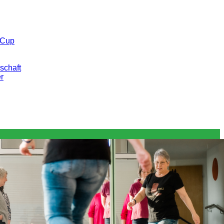
 Cup
schaft
er