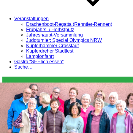
Veranstaltungen
Drachenboot-Regatta (Renntier-Rennen)
Frühjahrs- / Herbstputz
Jahreshaupt-Versammlung
Judoturnier: Special Olympics NRW
Kupferhammer Crosslauf
Kupferdreher Stadtfest
Lampionfahrt
Gastro “SEElich essen”
Suche…