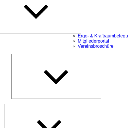
Ergo- & Kraftraumbeleg
Mitgliederportal
Vereinsbroschüre
Untermenü
öffnen
Untermenü
öffnen