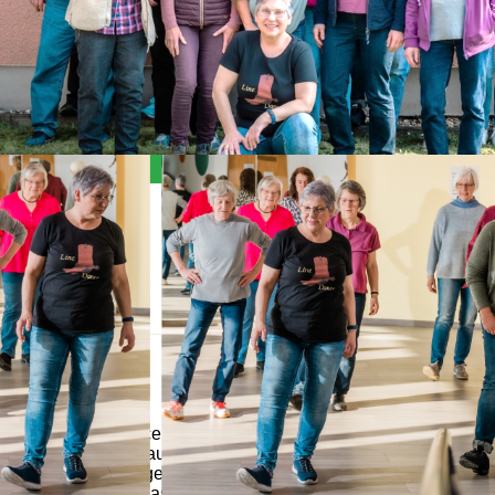
Allgemein
Der Line-Dance Kurs eignet sich für jeden, der zwei
Füße hat und auf 8 zählen kann. Weitere
Voraussetzungen sind die Freude am Lernen und Lust
aufs Tanzen, das Alter hingegen spielt keine Rolle. Line