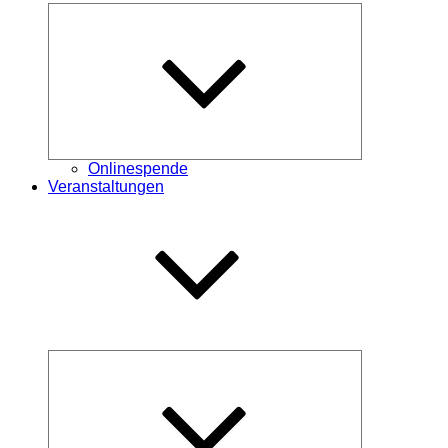
Untermenü
öffnen
Onlinespende
Veranstaltungen
Untermenü
öffnen