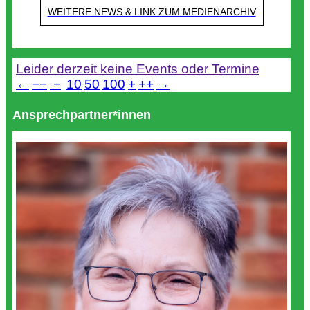
WEITERE NEWS & LINK ZUM MEDIENARCHIV
Termine
Leider derzeit keine Events oder Termine
←
−−
−
10
50
100
+
++
→
Ansprechpartner*innen