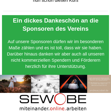
nun schon diesen Kurs
Ein dickes Dankeschön an die
Sponsoren des Vereins
Auf unsere Sponsoren dürfen wir im besonderen
Maße zählen und es ist toll, dass wir sie haben.
Darüber hinaus danken wir aber auch all unseren
nicht kommerziellen Spendern und Förderern
herzlich für ihre Unterstützung.
Copyright 2018 - Turnverein 1877 e.V. Essen-