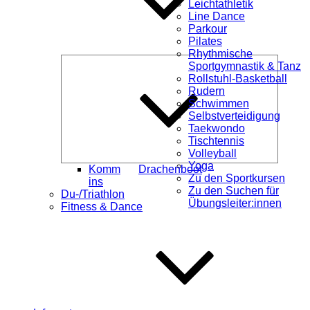
Leichtathletik
Line Dance
Parkour
Pilates
Rhythmische
Unterme
Sportgymnastik & Tanz
öffnen
Rollstuhl-Basketball
Rudern
Schwimmen
Selbstverteidigung
Taekwondo
Tischtennis
Volleyball
Yoga
Komm
Drachenboot
Zu den Sportkursen
ins
Zu den Suchen für
Du-/Triathlon
Übungsleiter:innen
Fitness & Dance