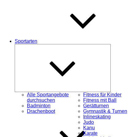
Sportarten
Untermenü
schließen
Alle Sportangebote
Fitness für Kinder
durchsuchen
Fitness mit Ball
Badminton
Gerätturnen
Drachenboot
Gymnastik & Turnen
Inlineskating
Judo
Kanu
Karate