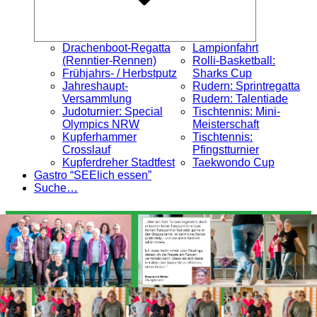
Drachenboot-Regatta
Lampionfahrt
(Renntier-Rennen)
Rolli-Basketball:
Frühjahrs- / Herbstputz
Sharks Cup
Jahreshaupt-
Rudern: Sprintregatta
Versammlung
Rudern: Talentiade
Judoturnier: Special
Tischtennis: Mini-
Olympics NRW
Meisterschaft
Kupferhammer
Tischtennis:
Crosslauf
Pfingstturnier
Kupferdreher Stadtfest
Taekwondo Cup
Gastro “SEElich essen”
Suche…