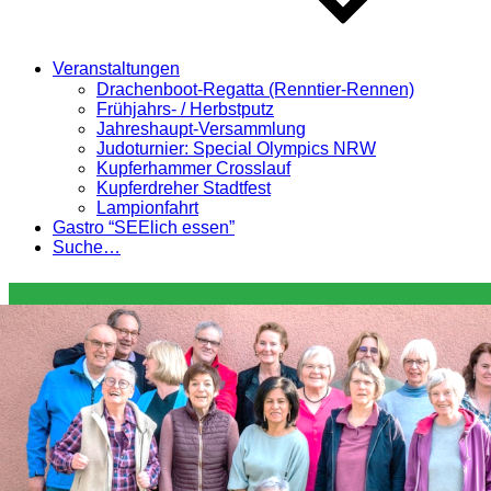
Veranstaltungen
Drachenboot-Regatta (Renntier-Rennen)
Frühjahrs- / Herbstputz
Jahreshaupt-Versammlung
Judoturnier: Special Olympics NRW
Kupferhammer Crosslauf
Kupferdreher Stadtfest
Lampionfahrt
Gastro “SEElich essen”
Suche…