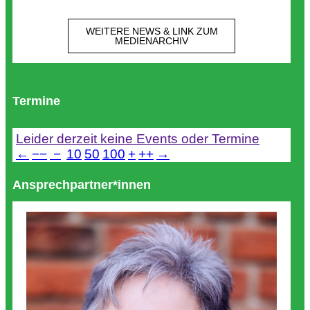
WEITERE NEWS & LINK ZUM
MEDIENARCHIV
Termine
Leider derzeit keine Events oder Termine
←
−−
−
10
50
100
+
++
→
Ansprechpartner*innen