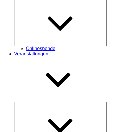
Untermenü
öffnen
Onlinespende
Veranstaltungen
Untermenü
öffnen