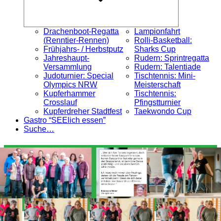
Drachenboot-Regatta
Lampionfahrt
(Renntier-Rennen)
Rolli-Basketball:
Frühjahrs- / Herbstputz
Sharks Cup
Jahreshaupt-
Rudern: Sprintregatta
Versammlung
Rudern: Talentiade
Judoturnier: Special
Tischtennis: Mini-
Olympics NRW
Meisterschaft
Kupferhammer
Tischtennis:
Crosslauf
Pfingstturnier
Kupferdreher Stadtfest
Taekwondo Cup
Gastro “SEElich essen”
Suche…