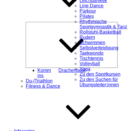
Leichtathletik
Line Dance
Parkour
Pilates
Rhythmische
Unterme
Sportgymnastik & Tanz
öffnen
Rollstuhl-Basketball
Rudern
Schwimmen
Selbstverteidigung
Taekwondo
Tischtennis
Volleyball
Yoga
Komm
Drachenboot
Zu den Sportkursen
ins
Zu den Suchen für
Du-/Triathlon
Übungsleiter:innen
Fitness & Dance