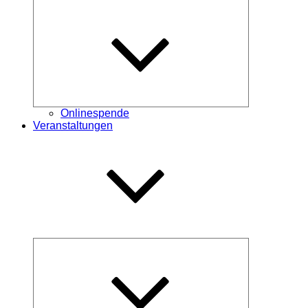
Untermenü
öffnen
Onlinespende
Veranstaltungen
Untermenü
öffnen