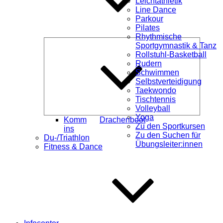
Leichtathletik
Line Dance
Parkour
Pilates
Rhythmische
Unterme
Sportgymnastik & Tanz
öffnen
Rollstuhl-Basketball
Rudern
Schwimmen
Selbstverteidigung
Taekwondo
Tischtennis
Volleyball
Yoga
Komm
Drachenboot
Zu den Sportkursen
ins
Zu den Suchen für
Du-/Triathlon
Übungsleiter:innen
Fitness & Dance