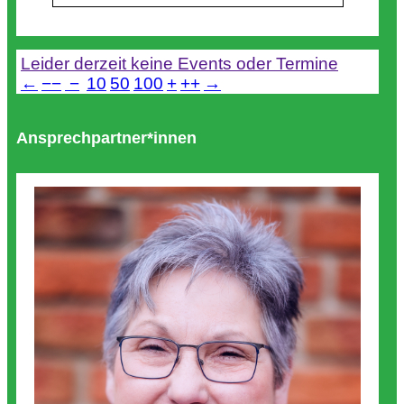
Termine
Leider derzeit keine Events oder Termine
←
−−
−
10
50
100
+
++
→
Ansprechpartner*innen