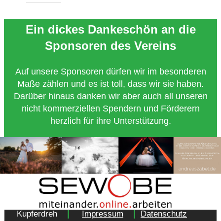
Ein dickes Dankeschön an die
Sponsoren des Vereins
Auf unsere Sponsoren dürfen wir im besonderen
Maße zählen und es ist toll, dass wir sie haben.
Darüber hinaus danken wir aber auch all unseren
nicht kommerziellen Spendern und Förderern
herzlich für ihre Unterstützung.
Copyright 2018 - Turnverein 1877 e.V. Essen-
|
|
Kupferdreh
Impressum
Datenschutz