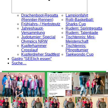
Drachenboot-Regatta
Lampionfahrt
(Renntier-Rennen)
Rolli-Basketball:
Frühjahrs- / Herbstputz
Sharks Cup
Jahreshaupt-
Rudern: Sprintregatta
Versammlung
Rudern: Talentiade
Judoturnier: Special
Tischtennis: Mini-
Olympics NRW
Meisterschaft
Kupferhammer
Tischtennis:
Crosslauf
Pfingstturnier
Kupferdreher Stadtfest
Taekwondo Cup
Gastro “SEElich essen”
Suche…