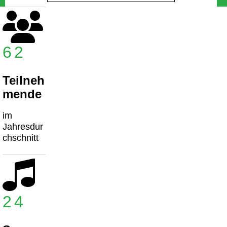
62
Teilneh
mende
im
Jahresdur
chschnitt
24