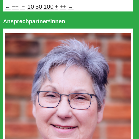
←
−−
−
10
50
100
+
++
→
Ansprechpartner*innen