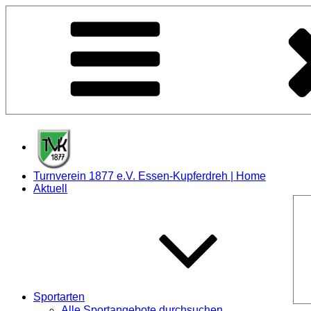
Zum
Inhalt
springen
Turnverein 1877 e.V. Essen-Kupferdreh | Home
Aktuell
Sportarten
Alle Sportangebote durchsuchen