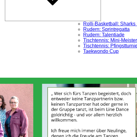
Rolli-Basketball: Sharks
Rudern: Sprintregatta
Rudern: Talentiade
Tischtennis: Mini-Meister
Tischtennis: Pfingstturni
Taekwondo Cup