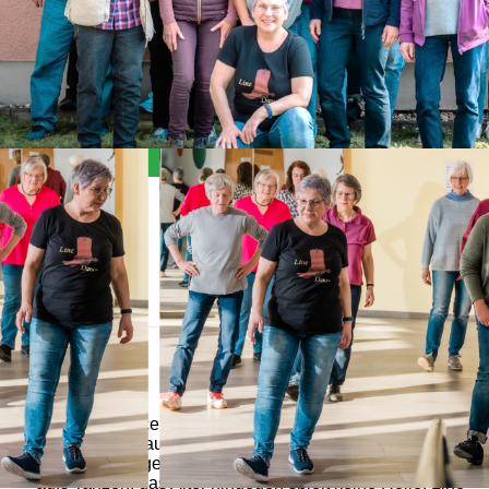
Allgemein
Der Line-Dance Kurs eignet sich für jeden, der zwei
Füße hat und auf 8 zählen kann. Weitere
Voraussetzungen sind die Freude am Lernen und Lust
aufs Tanzen, das Alter hingegen spielt keine Rolle. Line