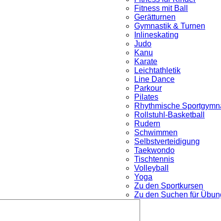
Fitness mit Ball
Gerätturnen
Gymnastik & Turnen
Inlineskating
Judo
Kanu
Karate
Leichtathletik
Line Dance
Parkour
nü
Pilates
Rhythmische Sportgymna
Rollstuhl-Basketball
Rudern
Schwimmen
Selbstverteidigung
Taekwondo
Tischtennis
Volleyball
Yoga
Zu den Sportkursen
Zu den Suchen für Übung
Untermenü
öffnen