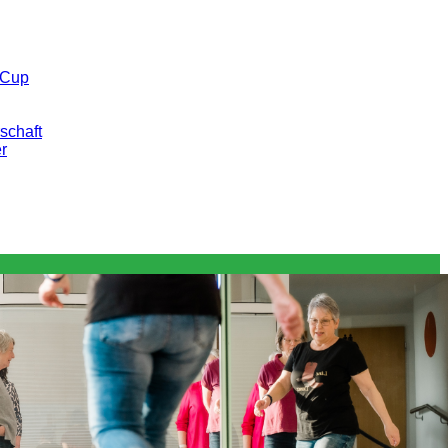
 Cup
schaft
er