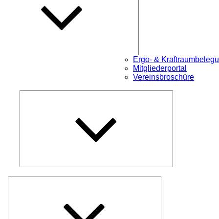
Ergo- & Kraftraumbeleg
Mitgliederportal
Vereinsbroschüre
Untermenü
öffnen
Untermenü
öffnen