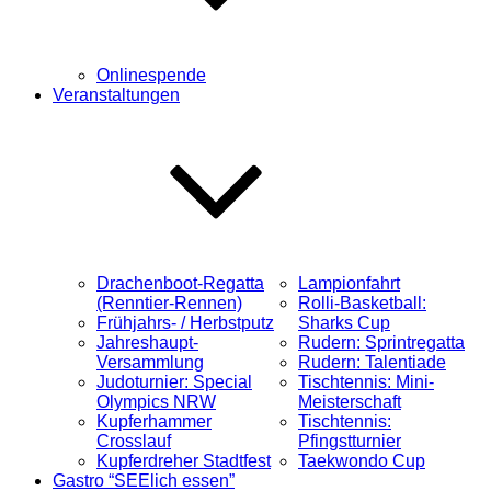
Onlinespende
Veranstaltungen
Drachenboot-Regatta
Lampionfahrt
(Renntier-Rennen)
Rolli-Basketball:
Frühjahrs- / Herbstputz
Sharks Cup
Jahreshaupt-
Rudern: Sprintregatta
Versammlung
Rudern: Talentiade
Judoturnier: Special
Tischtennis: Mini-
Olympics NRW
Meisterschaft
Kupferhammer
Tischtennis:
Crosslauf
Pfingstturnier
Kupferdreher Stadtfest
Taekwondo Cup
Gastro “SEElich essen”