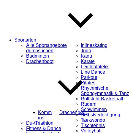
Sportarten
Alle Sportangebote
Inlineskating
durchsuchen
Judo
Badminton
Kanu
Drachenboot
Karate
Leichtathletik
Line Dance
Parkour
Pilates
Rhythmische
Sportgymnastik & Tanz
Rollstuhl-Basketball
Rudern
Schwimmen
Komm
Drachenboot
Selbstverteidigung
ins
Taekwondo
Du-/Triathlon
Tischtennis
Fitness & Dance
Volleyball