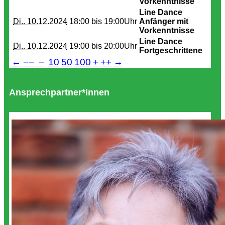
Vorkenntnisse
Line Dance
Di.. 10.12.2024
18:00 bis
19:00Uhr
Anfänger mit
Vorkenntnisse
Line Dance
Di.. 10.12.2024
19:00 bis
20:00Uhr
Fortgeschrittene
←
−−
−
10
50
100
+
++
→
Ansprechpartner*innen