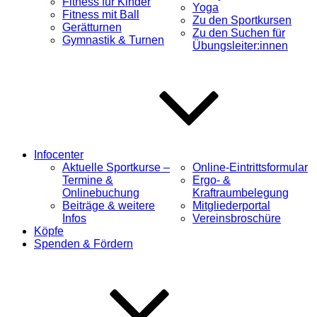
Fitness für Kinder
Yoga
Fitness mit Ball
Zu den Sportkursen
Gerätturnen
Zu den Suchen für
Gymnastik & Turnen
Übungsleiter:innen
Infocenter
Aktuelle Sportkurse –
Online-Eintrittsformular
Termine &
Ergo- &
Onlinebuchung
Kraftraumbelegung
Beiträge & weitere
Mitgliederportal
Infos
Vereinsbroschüre
Köpfe
Spenden & Fördern