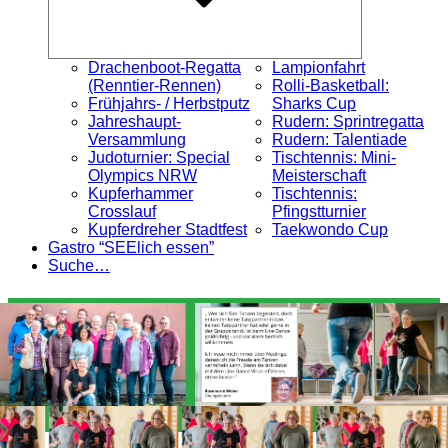
Drachenboot-Regatta
Lampionfahrt
(Renntier-Rennen)
Rolli-Basketball:
Frühjahrs- / Herbstputz
Sharks Cup
Jahreshaupt-
Rudern: Sprintregatta
Versammlung
Rudern: Talentiade
Judoturnier: Special
Tischtennis: Mini-
Olympics NRW
Meisterschaft
Kupferhammer
Tischtennis:
Crosslauf
Pfingstturnier
Kupferdreher Stadtfest
Taekwondo Cup
Gastro “SEElich essen”
Suche…