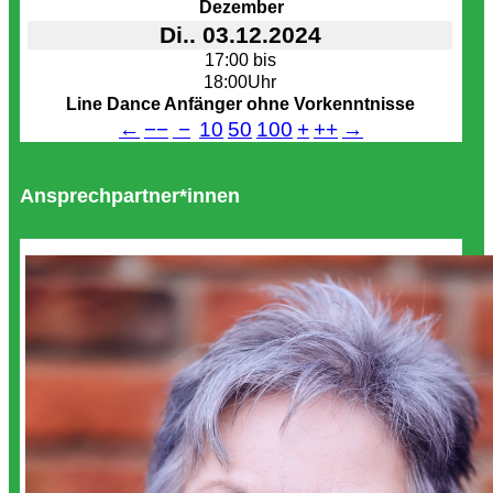
Dezember
Di.. 03.12.2024
17:00 bis
18:00Uhr
Line Dance Anfänger ohne Vorkenntnisse
←
−−
−
10
50
100
+
++
→
Ansprechpartner*innen