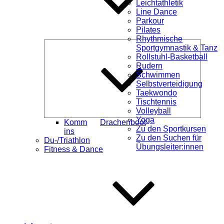
Leichtathletik
Line Dance
Parkour
Pilates
Rhythmische
Unterme
Sportgymnastik & Tanz
öffnen
Rollstuhl-Basketball
Rudern
Schwimmen
Selbstverteidigung
Taekwondo
Tischtennis
Volleyball
Yoga
Komm
Drachenboot
Zu den Sportkursen
ins
Zu den Suchen für
Du-/Triathlon
Übungsleiter:innen
Fitness & Dance