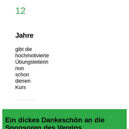
12
Jahre
gibt die
hochmotivierte
Übungsleiterin
nun
schon
diesen
Kurs
Ein dickes Dankeschön an die
Sponsoren des Vereins