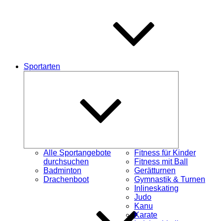
Sportarten
Untermenü
schließen
Alle Sportangebote
Fitness für Kinder
durchsuchen
Fitness mit Ball
Badminton
Gerätturnen
Drachenboot
Gymnastik & Turnen
Inlineskating
Judo
Kanu
Karate