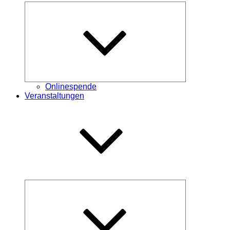
Untermenü
öffnen
Onlinespende
Veranstaltungen
Untermenü
öffnen