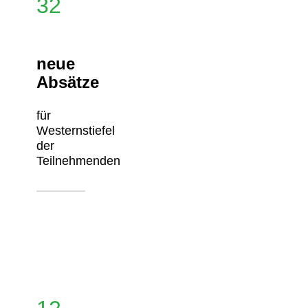
32
neue
Absätze
für
Westernstiefel
der
Teilnehmenden