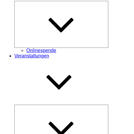
Untermenü
öffnen
Onlinespende
Veranstaltungen
Untermenü
öffnen