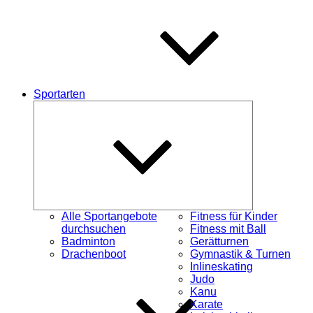
Sportarten
Untermenü
schließen
Alle Sportangebote
Fitness für Kinder
durchsuchen
Fitness mit Ball
Badminton
Gerätturnen
Drachenboot
Gymnastik & Turnen
Inlineskating
Judo
Kanu
Karate