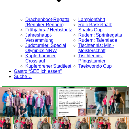
Drachenboot-Regatta
Lampionfahrt
(Renntier-Rennen)
Rolli-Basketball:
Frühjahrs- / Herbstputz
Sharks Cup
Jahreshaupt-
Rudern: Sprintregatta
Versammlung
Rudern: Talentiade
Judoturnier: Special
Tischtennis: Mini-
Olympics NRW
Meisterschaft
Kupferhammer
Tischtennis:
Crosslauf
Pfingstturnier
Kupferdreher Stadtfest
Taekwondo Cup
Gastro “SEElich essen”
Suche…