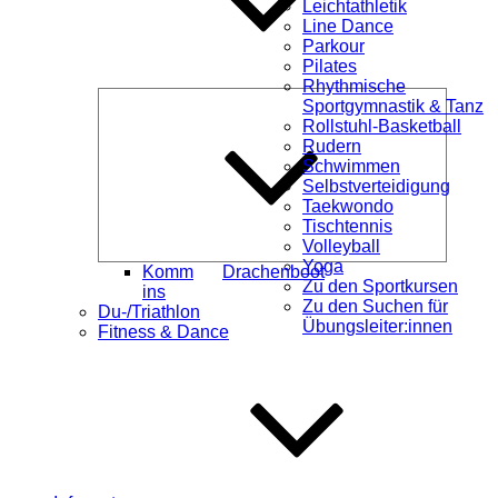
Leichtathletik
Line Dance
Parkour
Pilates
Rhythmische
Unterme
Sportgymnastik & Tanz
öffnen
Rollstuhl-Basketball
Rudern
Schwimmen
Selbstverteidigung
Taekwondo
Tischtennis
Volleyball
Yoga
Komm
Drachenboot
Zu den Sportkursen
ins
Zu den Suchen für
Du-/Triathlon
Übungsleiter:innen
Fitness & Dance