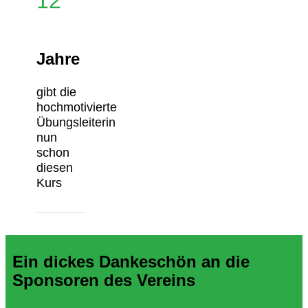
12
Jahre
gibt die
hochmotivierte
Übungsleiterin
nun
schon
diesen
Kurs
Ein dickes Dankeschön an die
Sponsoren des Vereins