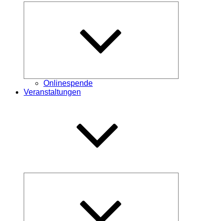
Untermenü
öffnen
Onlinespende
Veranstaltungen
Untermenü
öffnen