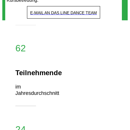
Kursbetreuung.
E-MAIL AN DAS LINE DANCE TEAM
62
Teilnehmende
im
Jahresdurchschnitt
24