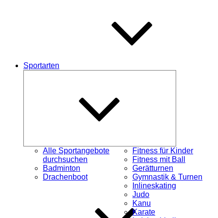
Sportarten
Untermenü
schließen
Alle Sportangebote
Fitness für Kinder
durchsuchen
Fitness mit Ball
Badminton
Gerätturnen
Drachenboot
Gymnastik & Turnen
Inlineskating
Judo
Kanu
Karate