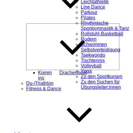
Leichtathletik
Line Dance
Parkour
Pilates
Rhythmische
Unterme
Sportgymnastik & Tanz
öffnen
Rollstuhl-Basketball
Rudern
Schwimmen
Selbstverteidigung
Taekwondo
Tischtennis
Volleyball
Yoga
Komm
Drachenboot
Zu den Sportkursen
ins
Zu den Suchen für
Du-/Triathlon
Übungsleiter:innen
Fitness & Dance