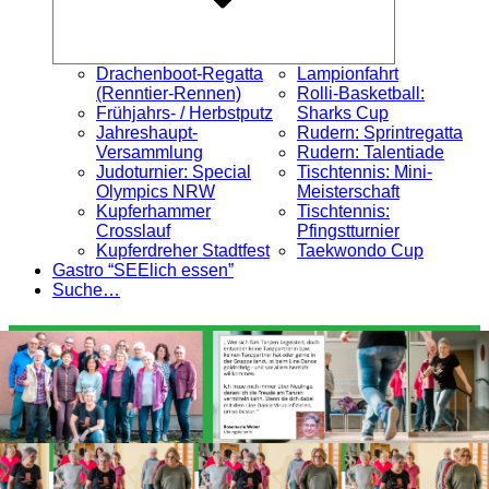
Drachenboot-Regatta
Lampionfahrt
(Renntier-Rennen)
Rolli-Basketball:
Frühjahrs- / Herbstputz
Sharks Cup
Jahreshaupt-
Rudern: Sprintregatta
Versammlung
Rudern: Talentiade
Judoturnier: Special
Tischtennis: Mini-
Olympics NRW
Meisterschaft
Kupferhammer
Tischtennis:
Crosslauf
Pfingstturnier
Kupferdreher Stadtfest
Taekwondo Cup
Gastro “SEElich essen”
Suche…