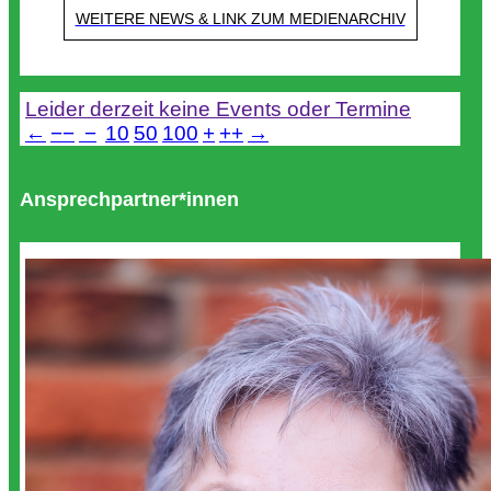
WEITERE NEWS & LINK ZUM MEDIENARCHIV
Termine
Leider derzeit keine Events oder Termine
←
−−
−
10
50
100
+
++
→
Ansprechpartner*innen