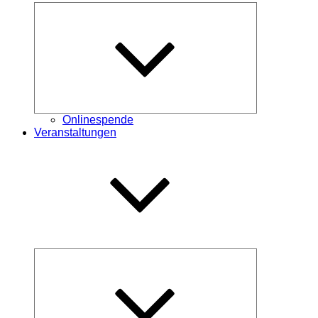
Untermenü
öffnen
Onlinespende
Veranstaltungen
Untermenü
öffnen