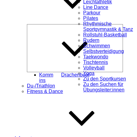
Leichtathletik
Line Dance
Parkour
Pilates
Rhythmische
Unterme
Sportgymnastik & Tanz
öffnen
Rollstuhl-Basketball
Rudern
Schwimmen
Selbstverteidigung
Taekwondo
Tischtennis
Volleyball
Yoga
Komm
Drachenboot
Zu den Sportkursen
ins
Zu den Suchen für
Du-/Triathlon
Übungsleiter:innen
Fitness & Dance