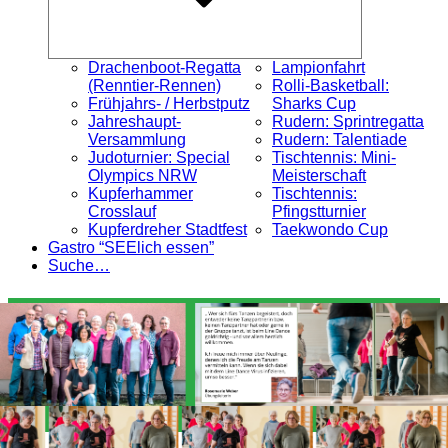
Drachenboot-Regatta
Lampionfahrt
(Renntier-Rennen)
Rolli-Basketball:
Frühjahrs- / Herbstputz
Sharks Cup
Jahreshaupt-
Rudern: Sprintregatta
Versammlung
Rudern: Talentiade
Judoturnier: Special
Tischtennis: Mini-
Olympics NRW
Meisterschaft
Kupferhammer
Tischtennis:
Crosslauf
Pfingstturnier
Kupferdreher Stadtfest
Taekwondo Cup
Gastro “SEElich essen”
Suche…