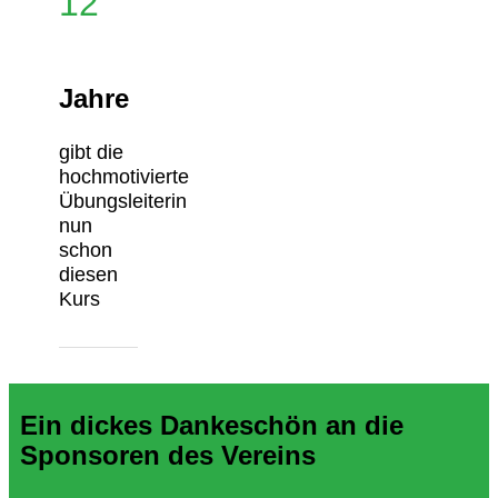
12
Jahre
gibt die
hochmotivierte
Übungsleiterin
nun
schon
diesen
Kurs
Ein dickes Dankeschön an die
Sponsoren des Vereins