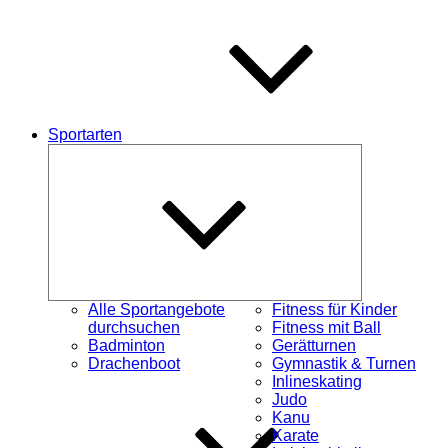
Sportarten
Untermenü
schließen
Alle Sportangebote
Fitness für Kinder
durchsuchen
Fitness mit Ball
Badminton
Gerätturnen
Drachenboot
Gymnastik & Turnen
Inlineskating
Judo
Kanu
Karate