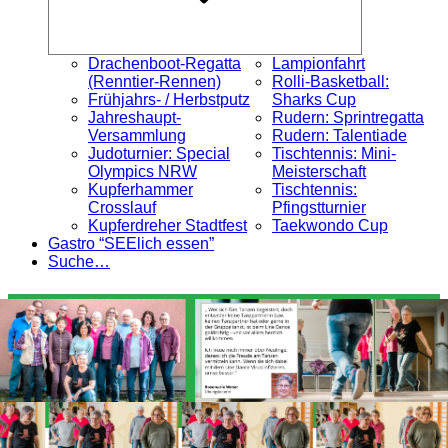
Drachenboot-Regatta
Lampionfahrt
(Renntier-Rennen)
Rolli-Basketball:
Frühjahrs- / Herbstputz
Sharks Cup
Jahreshaupt-
Rudern: Sprintregatta
Versammlung
Rudern: Talentiade
Judoturnier: Special
Tischtennis: Mini-
Olympics NRW
Meisterschaft
Kupferhammer
Tischtennis:
Crosslauf
Pfingstturnier
Kupferdreher Stadtfest
Taekwondo Cup
Gastro “SEElich essen”
Suche…