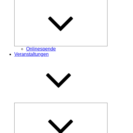
Untermenü
öffnen
Onlinespende
Veranstaltungen
Untermenü
öffnen