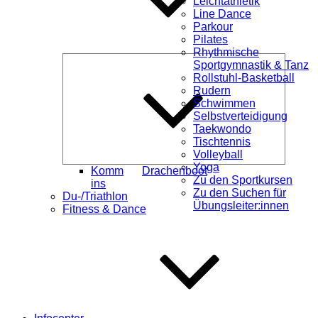
Leichtathletik
Line Dance
Parkour
Pilates
Rhythmische
Unterme
Sportgymnastik & Tanz
öffnen
Rollstuhl-Basketball
Rudern
Schwimmen
Selbstverteidigung
Taekwondo
Tischtennis
Volleyball
Yoga
Komm
Drachenboot
Zu den Sportkursen
ins
Zu den Suchen für
Du-/Triathlon
Übungsleiter:innen
Fitness & Dance