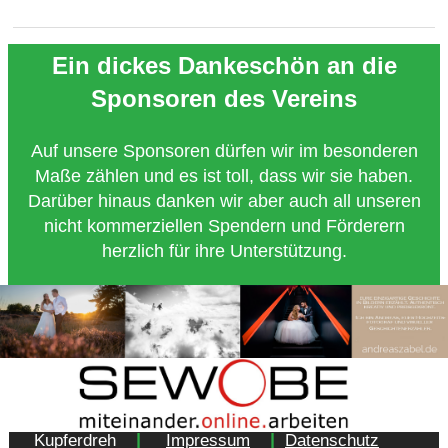
Ein dickes Dankeschön an die
Sponsoren des Vereins
Auf unsere Sponsoren dürfen wir im besonderen
Maße zählen und es ist toll, dass wir sie haben.
Darüber hinaus danken wir aber auch all unseren
nicht kommerziellen Spendern und Förderern
herzlich für ihre Unterstützung.
Copyright 2018 - Turnverein 1877 e.V. Essen-
|
|
Kupferdreh
Impressum
Datenschutz