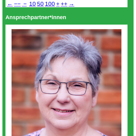
←
−−
−
10
50
100
+
++
→
Ansprechpartner*innen