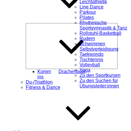
Leichtathletik
Line Dance
Parkour
Pilates
Rhythmische
Unterme
Sportgymnastik & Tanz
öffnen
Rollstuhl-Basketball
Rudern
Schwimmen
Selbstverteidigung
Taekwondo
Tischtennis
Volleyball
Yoga
Komm
Drachenboot
Zu den Sportkursen
ins
Zu den Suchen für
Du-/Triathlon
Übungsleiter:innen
Fitness & Dance