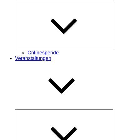
Untermenü
öffnen
Onlinespende
Veranstaltungen
Untermenü
öffnen