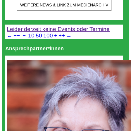
WEITERE NEWS & LINK ZUM MEDIENARCHIV
Termine
Leider derzeit keine Events oder Termine
←
−−
−
10
50
100
+
++
→
Ansprechpartner*innen