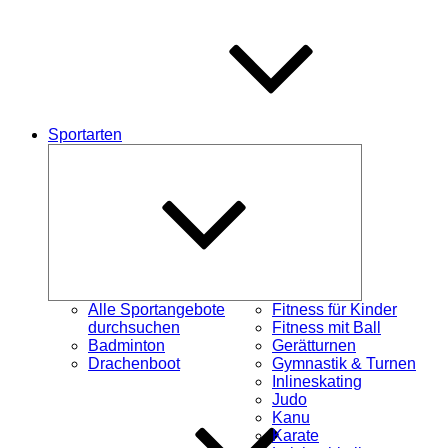
Sportarten
Untermenü
schließen
Alle Sportangebote
Fitness für Kinder
durchsuchen
Fitness mit Ball
Badminton
Gerätturnen
Drachenboot
Gymnastik & Turnen
Inlineskating
Judo
Kanu
Karate