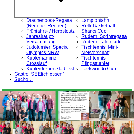
Drachenboot-Regatta
Lampionfahrt
(Renntier-Rennen)
Rolli-Basketball:
Frühjahrs- / Herbstputz
Sharks Cup
Jahreshaupt-
Rudern: Sprintregatta
Versammlung
Rudern: Talentiade
Judoturnier: Special
Tischtennis: Mini-
Olympics NRW
Meisterschaft
Kupferhammer
Tischtennis:
Crosslauf
Pfingstturnier
Kupferdreher Stadtfest
Taekwondo Cup
Gastro “SEElich essen”
Suche…