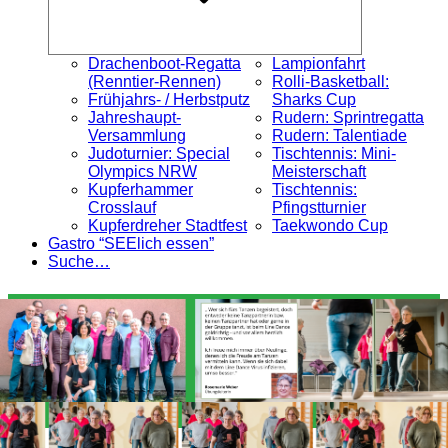
Drachenboot-Regatta
Lampionfahrt
(Renntier-Rennen)
Rolli-Basketball:
Frühjahrs- / Herbstputz
Sharks Cup
Jahreshaupt-
Rudern: Sprintregatta
Versammlung
Rudern: Talentiade
Judoturnier: Special
Tischtennis: Mini-
Olympics NRW
Meisterschaft
Kupferhammer
Tischtennis:
Crosslauf
Pfingstturnier
Kupferdreher Stadtfest
Taekwondo Cup
Gastro “SEElich essen”
Suche…