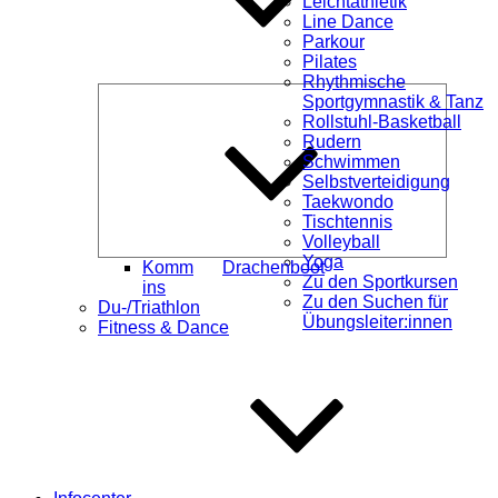
Leichtathletik
Line Dance
Parkour
Pilates
Rhythmische
Unterme
Sportgymnastik & Tanz
öffnen
Rollstuhl-Basketball
Rudern
Schwimmen
Selbstverteidigung
Taekwondo
Tischtennis
Volleyball
Yoga
Komm
Drachenboot
Zu den Sportkursen
ins
Zu den Suchen für
Du-/Triathlon
Übungsleiter:innen
Fitness & Dance