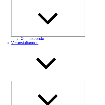
Untermenü
öffnen
Onlinespende
Veranstaltungen
Untermenü
öffnen