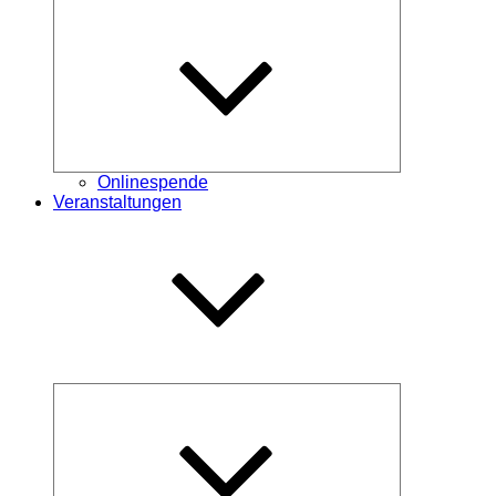
Untermenü
öffnen
Onlinespende
Veranstaltungen
Untermenü
öffnen