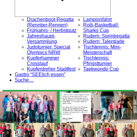
Drachenboot-Regatta
Lampionfahrt
(Renntier-Rennen)
Rolli-Basketball:
Frühjahrs- / Herbstputz
Sharks Cup
Jahreshaupt-
Rudern: Sprintregatta
Versammlung
Rudern: Talentiade
Judoturnier: Special
Tischtennis: Mini-
Olympics NRW
Meisterschaft
Kupferhammer
Tischtennis:
Crosslauf
Pfingstturnier
Kupferdreher Stadtfest
Taekwondo Cup
Gastro “SEElich essen”
Suche…