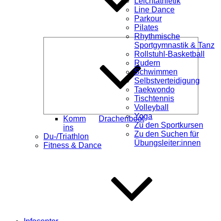
Leichtathletik
Line Dance
Parkour
Pilates
Rhythmische
Unterme
Sportgymnastik & Tanz
öffnen
Rollstuhl-Basketball
Rudern
Schwimmen
Selbstverteidigung
Taekwondo
Tischtennis
Volleyball
Yoga
Komm
Drachenboot
Zu den Sportkursen
ins
Zu den Suchen für
Du-/Triathlon
Übungsleiter:innen
Fitness & Dance