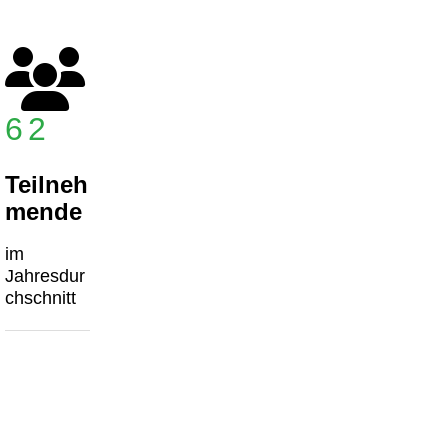
62
Teilneh
mende
im
Jahresdur
chschnitt