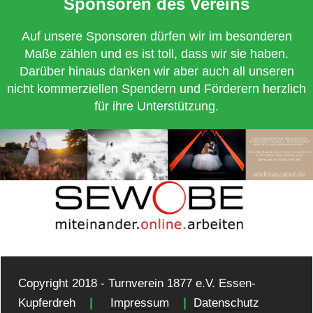
Sponsoren des Vereins
Auf unsere Sponsoren dürfen wir im besonderen
Maße zählen und es ist toll, dass wir sie haben.
Darüber hinaus danken wir aber auch all unseren
nicht kommerziellen Spendern und Förderern herzlich
für ihre Unterstützung.
Copyright 2018 - Turnverein 1877 e.V. Essen-
|
|
Kupferdreh
Impressum
Datenschutz