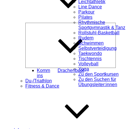
Leichtathletik
Line Dance
Parkour
Pilates
Rhythmische
Unterme
Sportgymnastik & Tanz
öffnen
Rollstuhl-Basketball
Rudern
Schwimmen
Selbstverteidigung
Taekwondo
Tischtennis
Volleyball
Yoga
Komm
Drachenboot
Zu den Sportkursen
ins
Zu den Suchen für
Du-/Triathlon
Übungsleiter:innen
Fitness & Dance