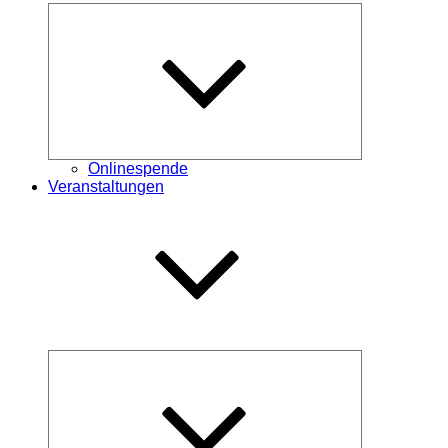
Untermenü
öffnen
Onlinespende
Veranstaltungen
Untermenü
öffnen