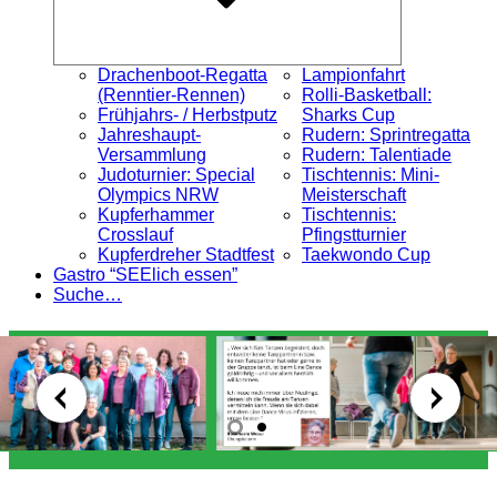
Drachenboot-Regatta
Lampionfahrt
(Renntier-Rennen)
Rolli-Basketball:
Frühjahrs- / Herbstputz
Sharks Cup
Jahreshaupt-
Rudern: Sprintregatta
Versammlung
Rudern: Talentiade
Judoturnier: Special
Tischtennis: Mini-
Olympics NRW
Meisterschaft
Kupferhammer
Tischtennis:
Crosslauf
Pfingstturnier
Kupferdreher Stadtfest
Taekwondo Cup
Gastro “SEElich essen”
Suche…