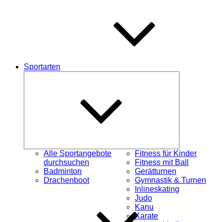
Sportarten
Untermenü
schließen
Alle Sportangebote
Fitness für Kinder
durchsuchen
Fitness mit Ball
Badminton
Gerätturnen
Drachenboot
Gymnastik & Turnen
Inlineskating
Judo
Kanu
Karate