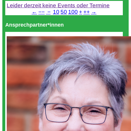
Leider derzeit keine Events oder Termine
←
−−
−
10
50
100
+
++
→
Ansprechpartner*innen