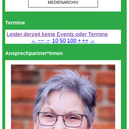
MEDIENARCHIV
Termine
Leider derzeit keine Events oder Termine
←
−−
−
10
50
100
+
++
→
Ansprechpartner*innen