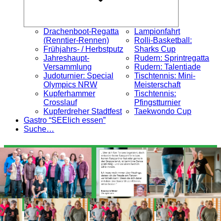
Drachenboot-Regatta
Lampionfahrt
(Renntier-Rennen)
Rolli-Basketball:
Frühjahrs- / Herbstputz
Sharks Cup
Jahreshaupt-
Rudern: Sprintregatta
Versammlung
Rudern: Talentiade
Judoturnier: Special
Tischtennis: Mini-
Olympics NRW
Meisterschaft
Kupferhammer
Tischtennis:
Crosslauf
Pfingstturnier
Kupferdreher Stadtfest
Taekwondo Cup
Gastro “SEElich essen”
Suche…