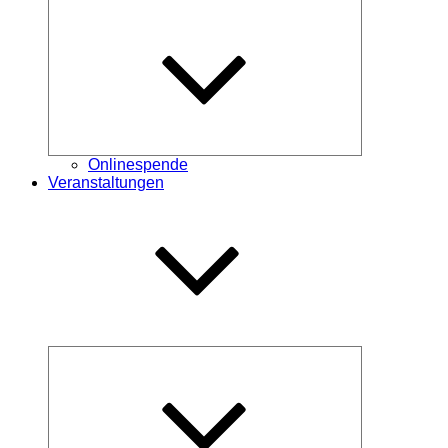
Untermenü
öffnen
Onlinespende
Veranstaltungen
Untermenü
öffnen