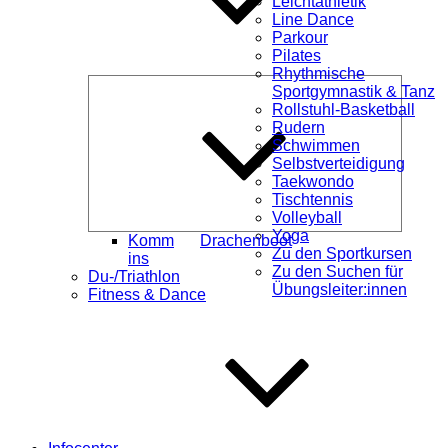
Leichtathletik
Line Dance
Parkour
Pilates
Rhythmische
Unterme
Sportgymnastik & Tanz
öffnen
Rollstuhl-Basketball
Rudern
Schwimmen
Selbstverteidigung
Taekwondo
Tischtennis
Volleyball
Yoga
Komm
Drachenboot
Zu den Sportkursen
ins
Zu den Suchen für
Du-/Triathlon
Übungsleiter:innen
Fitness & Dance