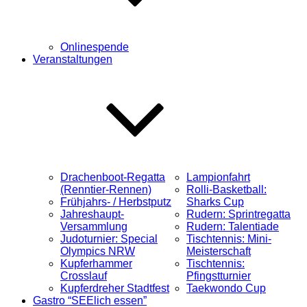
Onlinespende
Veranstaltungen
Drachenboot-Regatta
Lampionfahrt
(Renntier-Rennen)
Rolli-Basketball:
Frühjahrs- / Herbstputz
Sharks Cup
Jahreshaupt-
Rudern: Sprintregatta
Versammlung
Rudern: Talentiade
Judoturnier: Special
Tischtennis: Mini-
Olympics NRW
Meisterschaft
Kupferhammer
Tischtennis:
Crosslauf
Pfingstturnier
Kupferdreher Stadtfest
Taekwondo Cup
Gastro “SEElich essen”