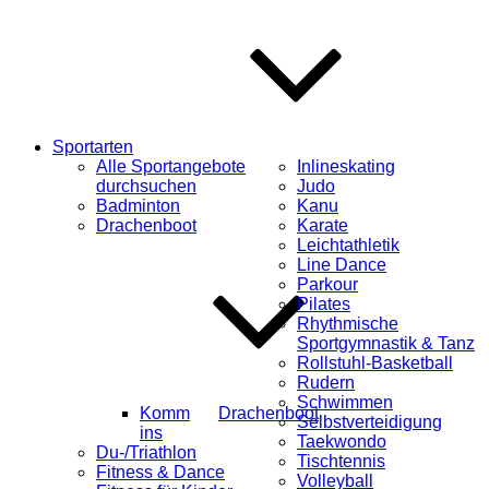
Sportarten
Alle Sportangebote
Inlineskating
durchsuchen
Judo
Badminton
Kanu
Drachenboot
Karate
Leichtathletik
Line Dance
Parkour
Pilates
Rhythmische
Sportgymnastik & Tanz
Rollstuhl-Basketball
Rudern
Schwimmen
Komm
Drachenboot
Selbstverteidigung
ins
Taekwondo
Du-/Triathlon
Tischtennis
Fitness & Dance
Volleyball