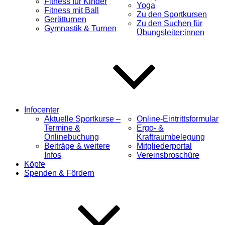
Fitness für Kinder
Yoga
Fitness mit Ball
Zu den Sportkursen
Gerätturnen
Zu den Suchen für
Gymnastik & Turnen
Übungsleiter:innen
Infocenter
Aktuelle Sportkurse –
Online-Eintrittsformular
Termine &
Ergo- &
Onlinebuchung
Kraftraumbelegung
Beiträge & weitere
Mitgliederportal
Infos
Vereinsbroschüre
Köpfe
Spenden & Fördern