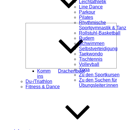
Leichtathletik
Line Dance
Parkour
Pilates
Rhythmische
Unterme
Sportgymnastik & Tanz
öffnen
Rollstuhl-Basketball
Rudern
Schwimmen
Selbstverteidigung
Taekwondo
Tischtennis
Volleyball
Yoga
Komm
Drachenboot
Zu den Sportkursen
ins
Zu den Suchen für
Du-/Triathlon
Übungsleiter:innen
Fitness & Dance