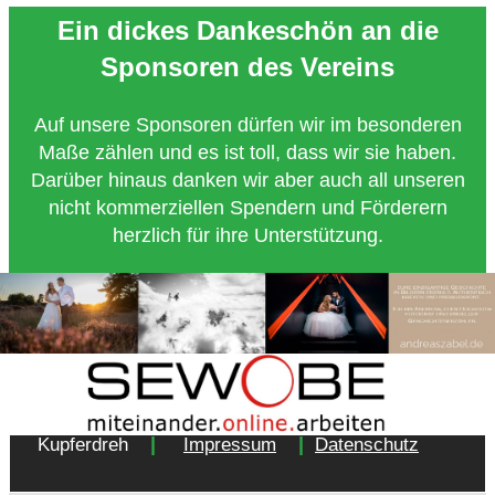
Ein dickes Dankeschön an die
Sponsoren des Vereins
Auf unsere Sponsoren dürfen wir im besonderen
Maße zählen und es ist toll, dass wir sie haben.
Darüber hinaus danken wir aber auch all unseren
nicht kommerziellen Spendern und Förderern
herzlich für ihre Unterstützung.
Copyright 2018 - Turnverein 1877 e.V. Essen-
|
|
Kupferdreh
Impressum
Datenschutz