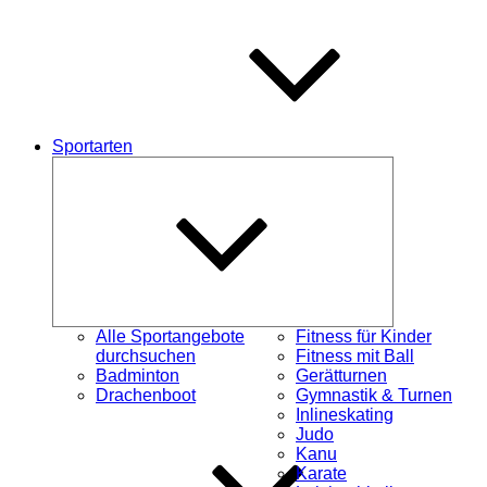
Sportarten
Untermenü
schließen
Alle Sportangebote
Fitness für Kinder
durchsuchen
Fitness mit Ball
Badminton
Gerätturnen
Drachenboot
Gymnastik & Turnen
Inlineskating
Judo
Kanu
Karate