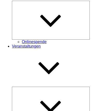
Untermenü
öffnen
Onlinespende
Veranstaltungen
Untermenü
öffnen