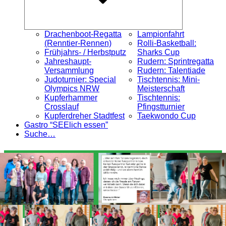
Drachenboot-Regatta
Lampionfahrt
(Renntier-Rennen)
Rolli-Basketball:
Frühjahrs- / Herbstputz
Sharks Cup
Jahreshaupt-
Rudern: Sprintregatta
Versammlung
Rudern: Talentiade
Judoturnier: Special
Tischtennis: Mini-
Olympics NRW
Meisterschaft
Kupferhammer
Tischtennis:
Crosslauf
Pfingstturnier
Kupferdreher Stadtfest
Taekwondo Cup
Gastro “SEElich essen”
Suche…